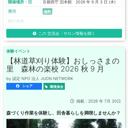
開催場所・日
京都府庁 旧本館 2026 年 9 月 3 日 (木)
費用
無料
割引特典
この 交流会・サロン情報を開く
体験イベント
【林道草刈り体験】おしっさまの
里 森林の楽校 2026 秋 9 月
by 認定 NPO 法人 JUON NETWORK
シェア
環境保全
掲載：2026 年 7月 30日
森づくり作業を体験し、田舎暮らしを満喫しませんか？