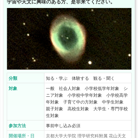
宇宙や天文に興味のある方、是非来てください。
分類
知る・学ぶ 体験する 観る・聞く
対象
一般 社会人対象 小学校低学年対象 シ
ニア対象 小学校中学年対象 小学校高学
年対象 子育て中の方対象 中学生対象
親子対象 高校生対象 大学生・専門学校
生対象
参加方法
事前申し込み必須
開催場所・日
京都大学大学院 理学研究科附属 花山天文