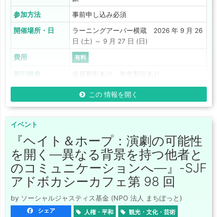
参加方法
事前申し込み必須
開催場所・日
ラーニングアーバー横蔵 2026 年 9 月 26
日 (土) ～ 9 月 27 日 (日)
費用
有料
割引特典
会員割引あり 学生割引あり
この 情報を開く
イベント
『ヘイト＆ホープ：演劇の可能性
を開く―異なる背景を持つ他者と
のコミュニケーションへ―』-SJF
アドボカシーカフェ第 98 回
by ソーシャルジャスティス基金 (NPO 法人 まちぽっと)
シェア
人権・平和
観光・文化・芸術