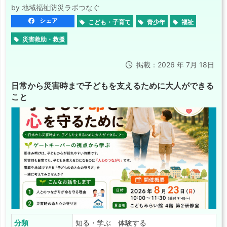
by 地域福祉防災ラボつなぐ
シェア
こども・子育て
青少年
福祉
災害救助・救援
掲載：2026 年 7月 18日
日常から災害時まで子どもを支えるために大人ができる
こと
分類
知る・学ぶ 体験する