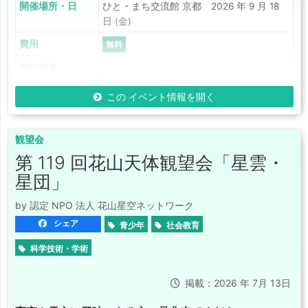
開催場所・日
ひと・まち交流館 京都 2026 年 9 月 18
日 (金)
費用
無料
割引特典
この イベント情報を開く
観望会
第 119 回花山天体観望会「星雲・
星団」
by 認定 NPO 法人 花山星空ネットワーク
シェア
青少年
社会教育
科学技術・学術
掲載：2026 年 7月 13日