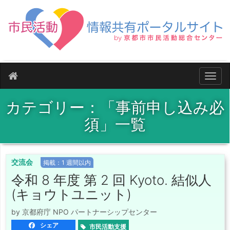
ナビ
カテゴリー：「事前申し込み必
須」一覧
交流会
掲載：1 週間以内
令和 8 年度 第 2 回 Kyoto. 結似人
(キョウトユニット)
by 京都府庁 NPO パートナーシップセンター
シェア
市民活動支援