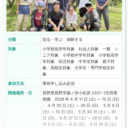
分類
知る・学ぶ 体験する
対象
小学校低学年対象 社会人対象 一般 シ
ニア対象 小学校中学年対象 小学校高学
年対象 幼児対象 中学生対象 親子対
象 高校生対象 大学生・専門学校生対
象
参加方法
事前申し込み必須
開催場所・日
長野県長野市篠ノ井小松原 2357−1庄田果
樹園 2026 年 4 月 11 日 (土) ～ 12 日 (日)
、 4 月 25 日 (土) ～ 26 日 (日)、 5 月 9 日
(土) ～ 10 日 (日)、 5 月 30 日 (土) ～ 31
日 (日)、 6 月 27 日 (土) ～ 28 日 (日)、 9
月 5 日 (土) ～ 6 日 (日)、 9 月 26 日 (土)