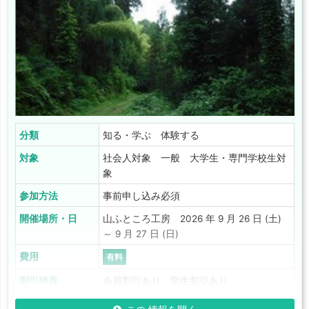
分類
知る・学ぶ 体験する
対象
社会人対象 一般 大学生・専門学校生対
象
参加方法
事前申し込み必須
開催場所・日
山ふところ工房 2026 年 9 月 26 日 (土)
～ 9 月 27 日 (日)
費用
有料
割引特典
会員割引あり 学生割引あり