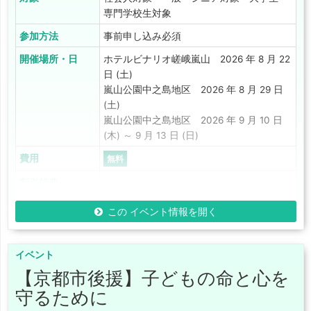
専門学校生対象
参加方法
事前申し込み必須
開催場所・日
ホテルビナリオ嵯峨嵐山 2026 年 8 月 22
日 (土)
嵐山公園中之島地区 2026 年 8 月 29 日
(土)
嵐山公園中之島地区 2026 年 9 月 10 日
(木) ～ 9 月 13 日 (日)
費用
無料
割引特典
この イベント情報を開く
イベント
【京都市後援】子どもの命と心を
守るために