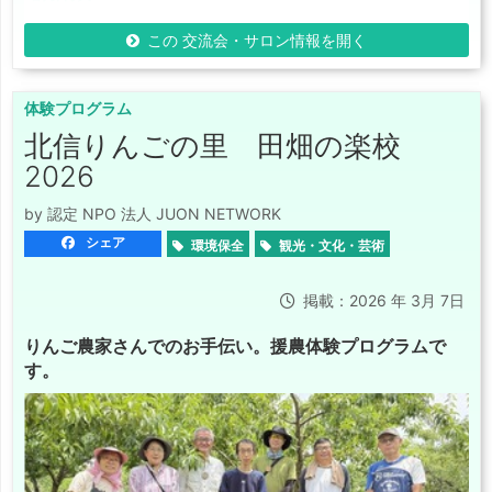
この 交流会・サロン情報を開く
体験プログラム
北信りんごの里 田畑の楽校
2026
by 認定 NPO 法人 JUON NETWORK
シェア
環境保全
観光・文化・芸術
掲載：2026 年 3月 7日
りんご農家さんでのお手伝い。援農体験プログラムで
す。