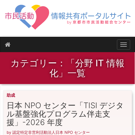
ナビ
カテゴリー：「分野 IT 情報
化」一覧
助成
日本 NPO センター「TISI デジタ
ル基盤強化プログラム伴走支
援」-2026 年度
by 認定特定非営利活動法人日本 NPO センター