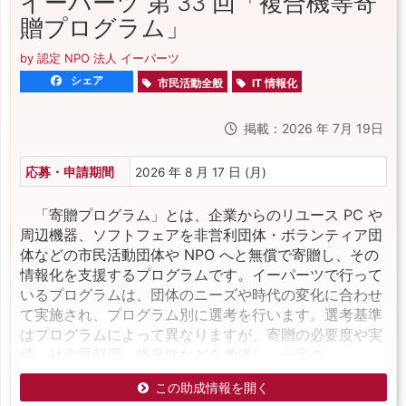
イーパーツ 第 33 回「複合機等寄
贈プログラム」
by 認定 NPO 法人 イーパーツ
シェア
市民活動全般
IT 情報化
掲載：2026 年 7月 19日
応募・申請期間
2026 年 8 月 17 日 (月)
「寄贈プログラム」とは、企業からのリユース PC や
周辺機器、ソフトフェアを非営利団体・ボランティア団
体などの市民活動団体や NPO へと無償で寄贈し、その
情報化を支援するプログラムです。イーパーツで行って
いるプログラムは、団体のニーズや時代の変化に合わせ
て実施され、プログラム別に選考を行います。選考基準
はプログラムによって異なりますが、寄贈の必要度や実
績、社会貢献度、将来性などを考慮し、一定の
この助成情報を開く