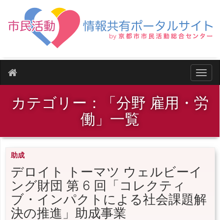
ナビ
カテゴリー：「分野 雇用・労
働」一覧
助成
デロイト トーマツ ウェルビーイ
ング財団 第 6 回「コレクティ
ブ・インパクトによる社会課題解
決の推進」助成事業