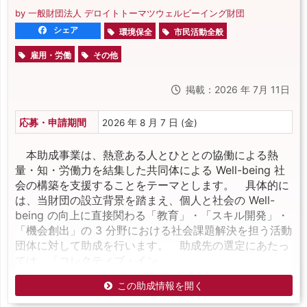
by 一般財団法人 デロイトトーマツウェルビーイング財団
シェア
環境保全
市民活動全般
雇用・労働
その他
掲載：2026 年 7月 11日
応募・申請期間
2026 年 8 月 7 日 (金)
本助成事業は、熱意ある人とひととの協働による熱
量・知・労働力を結集した共同体による Well-being 社
会の構築を支援することをテーマとします。 具体的に
は、当財団の設立背景を踏まえ、個人と社会の Well-
being の向上に直接関わる「教育」・「スキル開発」・
「機会創出」の 3 分野における社会課題解決を担う活動
団体に対して助成を行います。 助成先の選定にあたっ
ては、「コレクティブ・イン
この助成情報を開く