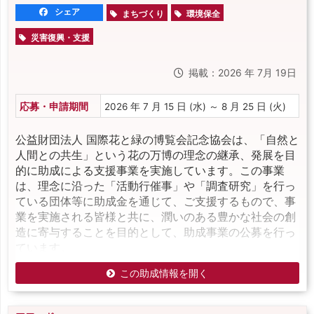
シェア
まちづくり
環境保全
災害復興・支援
掲載：2026 年 7月 19日
応募・申請期間
2026 年 7 月 15 日 (水) ～ 8 月 25 日 (火)
公益財団法人 国際花と緑の博覧会記念協会は、「自然と
人間との共生」という花の万博の理念の継承、発展を目
的に助成による支援事業を実施しています。この事業
は、理念に沿った「活動行催事」や「調査研究」を行っ
ている団体等に助成金を通じて、ご支援するもので、事
業を実施される皆様と共に、潤いのある豊かな社会の創
造に寄与することを目的として、助成事業の公募を行っ
ています。
この助成情報を開く