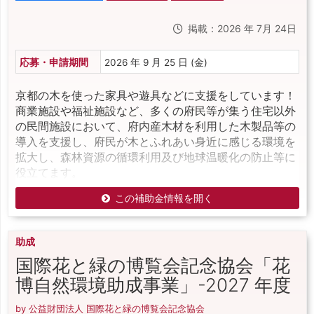
掲載：2026 年 7月 24日
応募・申請期間
2026 年 9 月 25 日 (金)
京都の木を使った家具や遊具などに支援をしています！
商業施設や福祉施設など、多くの府民等が集う住宅以外
の民間施設において、府内産木材を利用した木製品等の
導入を支援し、府民が木とふれあい身近に感じる環境を
拡大し、森林資源の循環利用及び地球温暖化の防止等に
役立てます。
この補助金情報を開く
助成
国際花と緑の博覧会記念協会「花
博自然環境助成事業」-2027 年度
by 公益財団法人 国際花と緑の博覧会記念協会