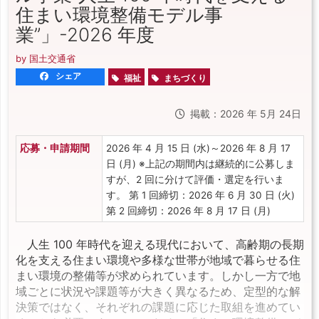
住まい環境整備モデル事
業”」-2026 年度
by 国土交通省
シェア
福祉
まちづくり
掲載：2026 年 5月 24日
応募・申請期間
2026 年 4 月 15 日 (水)～2026 年 8 月 17
日 (月) ※上記の期間内は継続的に公募しま
すが、2 回に分けて評価・選定を行いま
す。 第 1 回締切：2026 年 6 月 30 日 (火)
第 2 回締切：2026 年 8 月 17 日 (月)
人生 100 年時代を迎える現代において、高齢期の長期
化を支える住まい環境や多様な世帯が地域で暮らせる住
まい環境の整備等が求められています。しかし一方で地
域ごとに状況や課題等が大きく異なるため、定型的な解
決策ではなく、それぞれの課題に応じた取組を進めてい