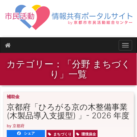
ナビ
カテゴリー：「分野 まちづく
り」一覧
補助金
京都府「ひろがる京の木整備事業
(木製品導入支援型) 」- 2026 年度
by 京都府
シェア
まちづくり
環境保全