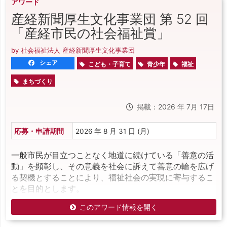
アワード
産経新聞厚生文化事業団 第 52 回
「産経市民の社会福祉賞」
by 社会福祉法人 産経新聞厚生文化事業団
シェア
こども・子育て
青少年
福祉
まちづくり
掲載：2026 年 7月 17日
応募・申請期間
2026 年 8 月 31 日 (月)
一般市民が目立つことなく地道に続けている「善意の活
動」を顕彰し、その意義を社会に訴えて善意の輪を広げ
る契機とすることにより、福祉社会の実現に寄与するこ
とを目的とします。
このアワード情報を開く