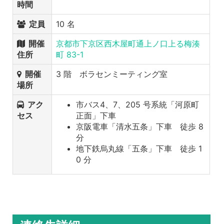
時間
定員
10 名
開催
京都市下京区西木屋町通上ノ口上る梅湊
住所
町 83-1
開催
3 階 ボラセンミーティング室
場所
アク
市バス4、7、205 号系統「河原町
セス
正面」下車
京阪電車「清水五条」下車 徒歩 8
分
地下鉄烏丸線「五条」下車 徒歩 1
0 分