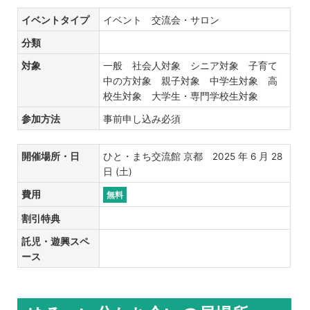
イベントタイプ
イベント 交流会・サロン
分類
対象
一般 社会人対象 シニア対象 子育て
中の方対象 親子対象 中学生対象 高
校生対象 大学生・専門学校生対象
参加方法
事前申し込み必須
開催場所・日
ひと・まち交流館 京都 2025 年 6 月 28
日 (土)
費用
無料
割引特典
託児・遊興スペ
ース