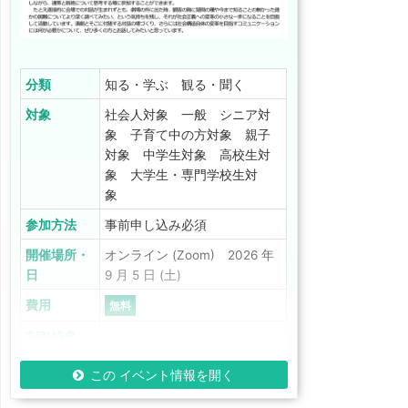
分類
知る・学ぶ 観る・聞く
対象
社会人対象 一般 シニア対
象 子育て中の方対象 親子
対象 中学生対象 高校生対
象 大学生・専門学校生対
象
参加方法
事前申し込み必須
開催場所・
オンライン (Zoom) 2026 年
日
9 月 5 日 (土)
費用
無料
割引特典
この イベント情報を開く