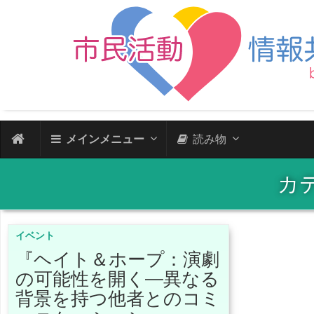
メインメニュー
読み物
カ
イベント
『ヘイト＆ホープ：演劇
の可能性を開く―異なる
背景を持つ他者とのコミ