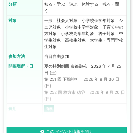
分類
知る・学ぶ 遊ぶ 体験する 観る・聞
く
対象
一般 社会人対象 小学校低学年対象 シ
ニア対象 小学校中学年対象 子育て中の
方対象 小学校高学年対象 親子対象 中
学生対象 高校生対象 大学生・専門学校
生対象
参加方法
当日自由参加
開催場所・日
夏の特別例回 京都御苑 2026 年 7 月 25
日 (土)
第 251 回 下鴨神社 2026 年 8 月 30 日
(日)
第 252 回 枚方市 穂谷 2026 年 9 月 20 日
(日)
費用
有料
割引特典
会員割引あり 学生割引あり
この イベント情報を開く