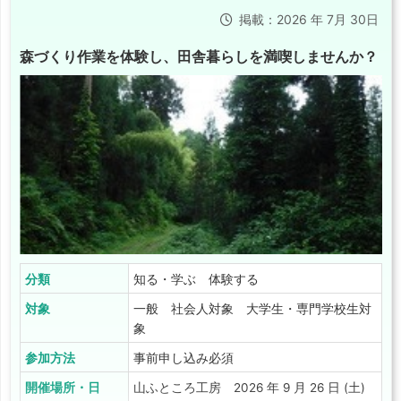
掲載：2026 年 7月 30日
森づくり作業を体験し、田舎暮らしを満喫しませんか？
分類
知る・学ぶ 体験する
対象
一般 社会人対象 大学生・専門学校生対
象
参加方法
事前申し込み必須
開催場所・日
山ふところ工房 2026 年 9 月 26 日 (土)