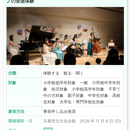
ノの音楽体験
分類
体験する 観る・聞く
対象
小学校低学年対象 一般 小学校中学年対
象 幼児対象 小学校高学年対象 子育て
中の方対象 親子対象 中学生対象 高校
生対象 大学生・専門学校生対象
参加方法
事前申し込み推奨
開催場所・日
京都市北文化会館 2026 年 11 月 8 日 (日)