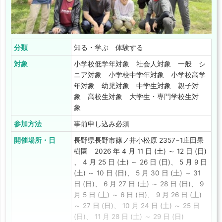
分類
知る・学ぶ 体験する
対象
小学校低学年対象 社会人対象 一般 シ
ニア対象 小学校中学年対象 小学校高学
年対象 幼児対象 中学生対象 親子対
象 高校生対象 大学生・専門学校生対
象
参加方法
事前申し込み必須
開催場所・日
長野県長野市篠ノ井小松原 2357−1庄田果
樹園 2026 年 4 月 11 日 (土) ～ 12 日 (日)
、 4 月 25 日 (土) ～ 26 日 (日)、 5 月 9 日
(土) ～ 10 日 (日)、 5 月 30 日 (土) ～ 31
日 (日)、 6 月 27 日 (土) ～ 28 日 (日)、 9
月 5 日 (土) ～ 6 日 (日)、 9 月 26 日 (土)
～ 27 日 (日)、 10 月 24 日 (土) ～ 25 日
(日)、 11 月 28 日 (土) ～ 29 日 (日)