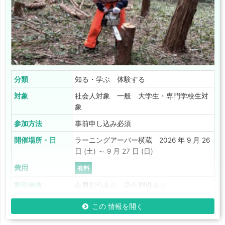
分類
知る・学ぶ 体験する
対象
社会人対象 一般 大学生・専門学校生対
象
参加方法
事前申し込み必須
開催場所・日
ラーニングアーバー横蔵 2026 年 9 月 26
日 (土) ～ 9 月 27 日 (日)
費用
有料
割引特典
会員割引あり 学生割引あり
この 情報を開く