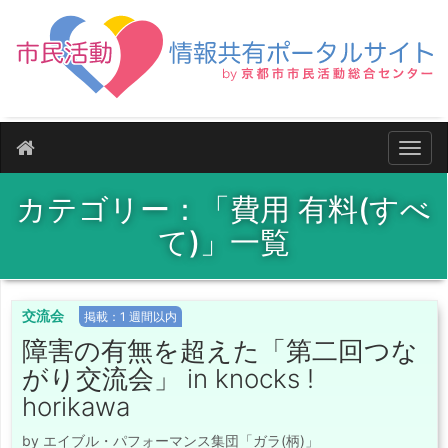
ナビ
カテゴリー：「費用 有料(すべ
て)」一覧
交流会
掲載：1 週間以内
障害の有無を超えた「第二回つな
がり交流会」 in knocks !
horikawa
by エイブル・パフォーマンス集団「ガラ(柄)」