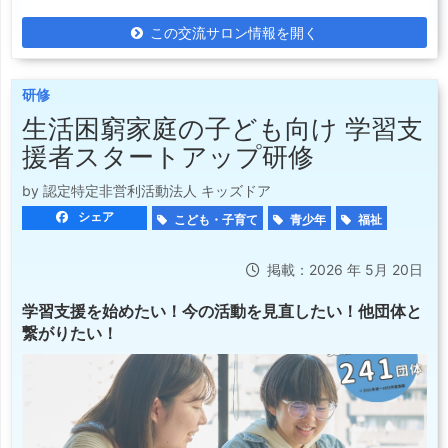
この交流サロン情報を開く
研修
生活困窮家庭の子ども向け 学習支
援者スタートアップ研修
by 認定特定非営利活動法人 キッズドア
シェア
こども・子育て
青少年
福祉
掲載：2026 年 5月 20日
学習支援を始めたい！今の活動を見直したい！他団体と
繋がりたい！