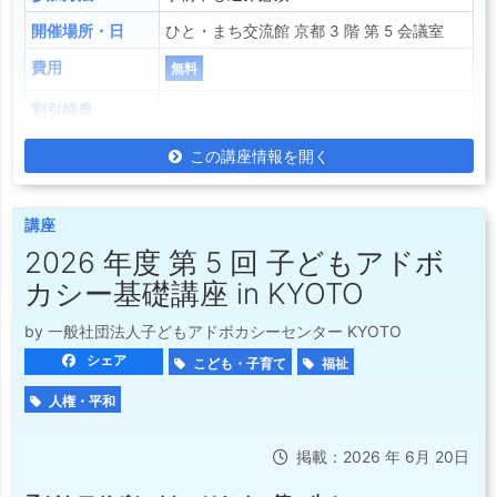
開催場所・日
ひと・まち交流館 京都 3 階 第 5 会議室
費用
無料
割引特典
この講座情報を開く
講座
2026 年度 第 5 回 子どもアドボ
カシー基礎講座 in KYOTO
by 一般社団法人子どもアドボカシーセンター KYOTO
シェア
こども・子育て
福祉
人権・平和
掲載：2026 年 6月 20日