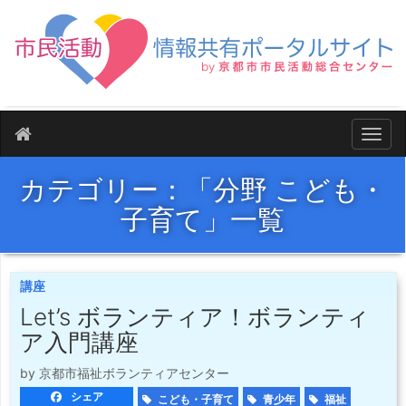
ナビ
カテゴリー：「分野 こども・
子育て」一覧
講座
Let’s ボランティア！ボランティ
ア入門講座
by 京都市福祉ボランティアセンター
シェア
こども・子育て
青少年
福祉