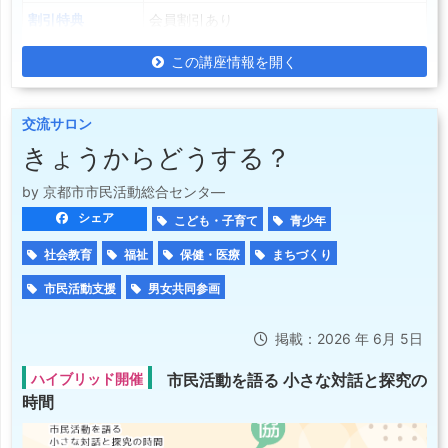
割引特典
会員割引あり
この講座情報を開く
交流サロン
きょうからどうする？
by 京都市市民活動総合センタ―
シェア
こども・子育て
青少年
社会教育
福祉
保健・医療
まちづくり
市民活動支援
男女共同参画
掲載：2026 年 6月 5日
ハイブリッド開催
市民活動を語る 小さな対話と探究の
時間