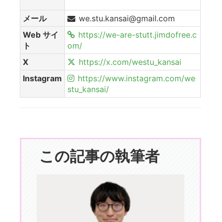
メール
we.stu.kansai@gmail.com
Web サイ
https://we-are-stutt.jimdofree.c
ト
om/
X
https://x.com/westu_kansai
Instagram
https://www.instagram.com/we
stu_kansai/
この記事の執筆者