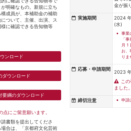
観的に確認できる告知物等で
金が振
とが明確なもの。新規に立ち
る構成員が、本補助金の補助
実施期間
2024 年
動について、主催、出演、ス
(水)
同様に確認できる告知物等
事業
「事
月 
お、
ダウンロード
りま
応募・申請期間
2023 年
のダウンロード
この
ました
付要綱のダウンロード
締切注意
申請
記の点にご留意願います。
申請書類を提出してくださ
る場合は、「京都府文化芸術