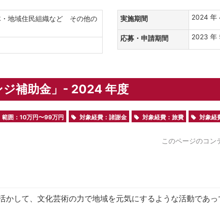
2024 年 
体・地域住民組織など その他の
実施期間
2023 年 
応募・申請期間
補助金」- 2024 年度
範囲：10万円〜99万円
対象経費：諸謝金
対象経費：旅費
対象経
このページのコン
活かして、文化芸術の力で地域を元気にするような活動であっ