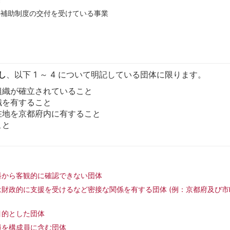
の補助制度の交付を受けている事業
し
、以下 1 ～ 4 について明記している団体に限ります。
組織が確立されていること
織を有すること
在地を京都府内に有すること
こと
。
料から客観的に確認できない団体
財政的に支援を受けるなど密接な関係を有する団体 (例：京都府及び
目的とした団体
員を構成員に含む団体