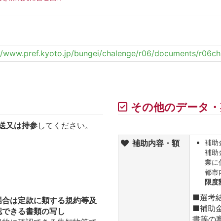
//www.pref.kyoto.jp/bungei/chalenge/r06/documents/r06ch
その他のデータ・
送又は持参
してください。
補助内容・額
補助
補助
業に
都市
限度
■選考結
場合は定款に類する規約等及
■補助
認できる書類の写し
書等の