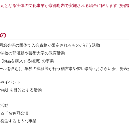
元となる実体の文化事業が京都府内で実施される場合に限ります (発
の
、同窓会等の団体で入会資格が限定されるものが行う活動
、学校の部活動や芸術大学の教育活動
(物品を購入する経費) の事業
クールを含む)、単独の流派等が行う稽古事や習い事等 (おさらい会、発
りやイベント
作成) を目的とする活動
動
る活動
ゆる「名称冠公演」
に発注するような事業
業