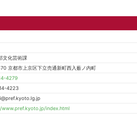
部文化芸術課
8570 京都市上京区下立売通新町西入薮ノ内町
14-4279
14-4223
@pref.kyoto.lg.jp
//www.pref.kyoto.jp/index.html