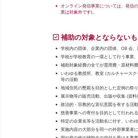
オンライン発信事業については、発信の
業は対象外です)。
補助の対象とならないも
学校内の団体、企業内の団体、OB 会
学校が学校教育の一環として行う事業
補助対象経費の全てが需用費・原材料費 
いわゆる教授所、教室 (カルチャース
等の活動
地域住民の懇親を目的とした定例の祭
展示物等の販売活動、出版や収集 (資料
政治的・宗教的な宣伝意図を有する活
慈善事業への寄付を目的として行われ
特定の企業名等を活動名に付す、いわ
実施内容の大部分を同一の外部事業者
国や府の他の補助金の交付を受ける事