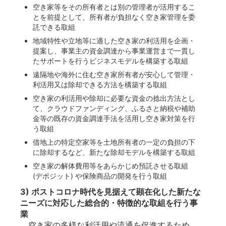
空き家等をその所有者とは別の管理者が活用するこ
とを前提として、所有者が負担なく空き家管理を委
託できる取組
地域特性や立地等に適した空き家の利活用を企画・
提案し、事業主の資金調達から事業運営まで一貫し
たサポートを行うビジネスモデルを構築する取組
遠隔地や海外に住む空き家所有者が安心して管理・
利活用又は除却できる方法を構築する取組
空き家の利活用や除却に必要な資金の捻出方法とし
て、クラウドファンディング、ふるさと納税や補助
金等の既存の資金調達手法を活用し空き家対策を行
う取組
借地上の特定空家等を土地所有者の一定の負担の下
に除却するなど、新たな除却モデルを構築する取組
空き家の解体費用等をあらかじめ預託させる取組
(デポジット) や保険商品の開発を行う取組
3) ポストコロナ時代を見据えて顕在化した新たな
ニーズに対応した総合的・特徴的な取組を行う事
業
空き家の多様な利活用や流通を促進するため、