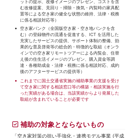
ットの提示、改修イメージのプレゼン、コストを含
む改修提案、見回り・掃除・換気・内覧時の家具配
置等による空き家の健全な状態の維持、法律・税務
に係る相談対応等）
空き家バンク（全国版空き家・空き地バンクを含
む）の登録物件の流通を促進する、ICT を活用した
充実したサービスの提供、サポート体制の整備、効
果的な普及啓発等の総合的・特徴的な取組（オンラ
インでの空き家リモートツアーによる内覧会、住替
え後の住生活イメージのプレゼン、購入資金等調
達・各種助成金・法律・税務に係る相談対応、成約
後のアフターサービスの提供等）
これまでに国土交通省実施の補助事業の支援を受け
て空き家に関する相談窓口等の構築・相談実施を行
った実績がある場合は、当該実績からより発展した
取組が含まれていることが必要です
補助の対象とならないもの
「空き家対策の担い手強化・連携モデル事業 (平成