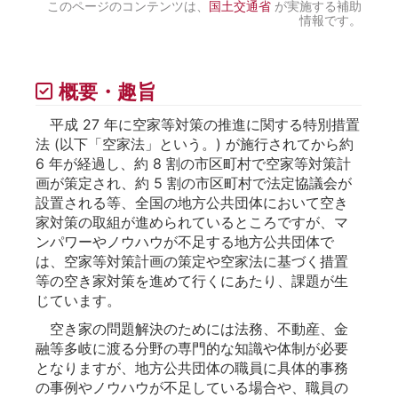
このページのコンテンツは、
国土交通省
が実施する補助
情報です。
概要・趣旨
平成 27 年に空家等対策の推進に関する特別措置
法 (以下「空家法」という。) が施行されてから約
6 年が経過し、約 8 割の市区町村で空家等対策計
画が策定され、約 5 割の市区町村で法定協議会が
設置される等、全国の地方公共団体において空き
家対策の取組が進められているところですが、マ
ンパワーやノウハウが不足する地方公共団体で
は、空家等対策計画の策定や空家法に基づく措置
等の空き家対策を進めて行くにあたり、課題が生
じています。
空き家の問題解決のためには法務、不動産、金
融等多岐に渡る分野の専門的な知識や体制が必要
となりますが、地方公共団体の職員に具体的事務
の事例やノウハウが不足している場合や、職員の