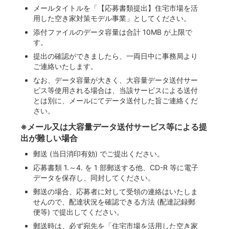
メールタイトルを「【応募書類提出】住宅市場を活
用した空き家対策モデル事業」としてください。
添付ファイルのデータ容量は合計 10MB が上限で
す。
提出の確認ができましたら、一両日中に事務局より
ご連絡いたします。
なお、データ容量が大きく、大容量データ送付サー
ビス等使用される場合は、当該サービスによる送付
とは別に、メールにてデータ送付した旨ご連絡くだ
さい。
※メール又は大容量データ送付サービス等による提
出が難しい場合
郵送 (当日消印有効) でご提出ください。
応募書類 1.～4. を 1 部郵送する他、CD-R 等に電子
データを保存し、同封してください。
郵送の場合、応募者に対して受領の連絡はいたしま
せんので、配達状況を確認できる方法 (配達記録郵
便等) で提出してください。
郵送時は、必ず宛先を「住宅市場を活用した空き家