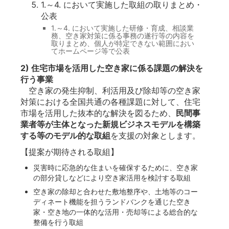
1.～4. において実施した取組の取りまとめ・
公表
1.～4. において実施した研修・育成、相談業
務、空き家対策に係る事務の遂行等の内容を
取りまとめ、個人が特定できない範囲におい
てホームページ等で公表
2) 住宅市場を活用した空き家に係る課題の解決を
行う事業
空き家の発生抑制、利活用及び除却等の空き家
対策における全国共通の各種課題に対して、住宅
市場を活用した抜本的な解決を図るため、
民間事
業者等が主体となった新規ビジネスモデルを構築
する等のモデル的な取組
を支援の対象とします。
【提案が期待される取組】
災害時に応急的な住まいを確保するために、空き家
の部分貸しなどにより空き家活用を検討する取組
空き家の除却と合わせた敷地整序や、土地等のコー
ディネート機能を担うランドバンクを通じた空き
家・空き地の一体的な活用・売却等による総合的な
整備を行う取組