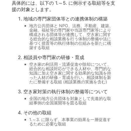
具体的には、以下の 1.～5. に例示する取組等を支
援の対象とします。
地域の専門家団体等との連携体制の構築
地方公共団体と NPO、法務、不動産、建築、
金融、福祉等の専門家や当該専門家等により
構成される団体等が連携して、空き家に関す
る総合的な相談業務を行う体制の整備や法に
基づく措置等の執行体制の仕組みを新たに構
築する取組
相談員や専門家の研修・育成
空き家の利活用・流通促進や除却について、
総合的な相談対応ができる人材や、専門的な
知識に加え空き家に関する効果的な知識を持
った人材の研修・育成を行い、相談体制を新
たに整備する取組 (相談業務の実施を含む)
空き家対策の執行体制の整備等について
全国の地方公共団体を対象として先進的な取
組事例の全国展開等を図る取組
その他の取組
1.～3. に限らず、本事業の効果を一層促進す
るために必要な取組