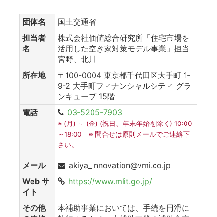
団体名
国土交通省
担当者
株式会社価値総合研究所「住宅市場を
名
活用した空き家対策モデル事業」担当
宮野、北川
所在地
〒100-0004 東京都千代田区大手町 1-
9-2 大手町フィナンシャルシティ グラ
ンキューブ 15階
電話
03-5205-7903
※ (月) ～ (金) (祝日、年末年始を除く) 10:00
～18:00 ※ 問合せは原則メールでご連絡下
さい。
メール
akiya_innovation@vmi.co.jp
Web サ
https://www.mlit.go.jp/
イト
その他
本補助事業においては、手続を円滑に