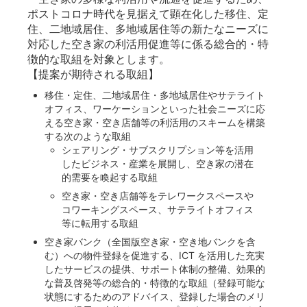
ポストコロナ時代を見据えて顕在化した移住、定
住、二地域居住、多地域居住等の新たなニーズに
対応した空き家の利活用促進等に係る総合的・特
徴的な取組を対象とします。
【提案が期待される取組】
移住・定住、二地域居住・多地域居住やサテライト
オフィス、ワーケーションといった社会ニーズに応
える空き家・空き店舗等の利活用のスキームを構築
する次のような取組
シェアリング・サブスクリプション等を活用
したビジネス・産業を展開し、空き家の潜在
的需要を喚起する取組
空き家・空き店舗等をテレワークスペースや
コワーキングスペース、サテライトオフィス
等に転用する取組
空き家バンク（全国版空き家・空き地バンクを含
む）への物件登録を促進する、ICT を活用した充実
したサービスの提供、サポート体制の整備、効果的
な普及啓発等の総合的・特徴的な取組（登録可能な
状態にするためのアドバイス、登録した場合のメリ