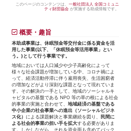
このページのコンテンツは、
一般社団法人 全国コミュニ
ティ財団協会
が実施する助成情報です。
概要・趣旨
本助成事業は、休眠預金等交付金に係る資金を活
用した事業(以下、「休眠預金等活用事業」とい
う。)として行う事業です。
地域においては人口減少や少子高齢化によって
様々な社会課題が増加している中、コロナ禍によ
って、経済活動停滞に伴う雇用喪失、生活困窮者
の増加などがより深刻な課題となって現れていま
す。その解決の一手として、地域のソーシャルキ
ャピタルの基盤である NPO 等の草の根による社会
的事業の実施と合わせて、
地域経済の基盤である
中小企業の社会事業への進出（ソーシャルビジネ
ス化）
による課題解決と事業継続を図り、
⺠間に
よる社会的事業の担い手を拡大
する必要がありま
す。しかしながら、それを資金面も含めてバック