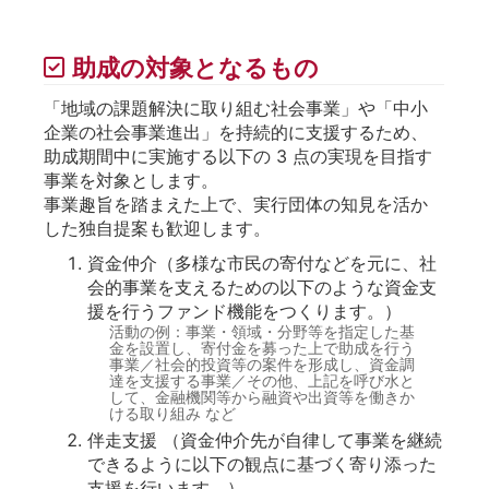
助成の対象となるもの
「地域の課題解決に取り組む社会事業」や「中小
企業の社会事業進出」を持続的に支援するため、
助成期間中に実施する以下の 3 点の実現を目指す
事業を対象とします。
事業趣旨を踏まえた上で、実行団体の知見を活か
した独自提案も歓迎します。
資金仲介（多様な市⺠の寄付などを元に、社
会的事業を支えるための以下のような資金支
援を行うファンド機能をつくります。）
活動の例：事業・領域・分野等を指定した基
金を設置し、寄付金を募った上で助成を行う
事業／社会的投資等の案件を形成し、資金調
達を支援する事業／その他、上記を呼び水と
して、金融機関等から融資や出資等を働きか
ける取り組み など
伴走支援 （資金仲介先が自律して事業を継続
できるように以下の観点に基づく寄り添った
支援を行います。）