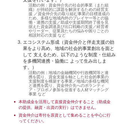
活動の例：資金仲介先の社会的事業（また組
織）が持続的に課題を解決するための経営支
援 ／資金仲介先の取り組む事業の目標達成の
ため、多様な地域内外のプレイヤー等との協
働・連携の支援／助成や支援期間終了後を見
据えた資金調達及び出口戦略の支援／経営者
やリーダー、従業員たちの悩みや困りごとの
相談対応の支援 など
エコシステム形成（資金仲介と伴走支援の効
果をより高め、地域の社会的事業創出を面と
して 支えるため、以下のような制度・仕組み
を多機関連携・協働に よって生み出しま
す。）
活動の例：地域の金融機関や行政機関等と連
携を図り、資金支援を軸とした社会的事業の
支援制度を構築する事業／地域の多様な機関
と連携を図り、資金仲介先へのボランティ
ア・プロボノ参加を促進する人材マッチング
事業 など
本助成金を活用して直接資金仲介すること（助成金
の提供、融資・出資の実行）はできません。
資金仲介は寄付を原資として集めることを中心に行
ってください。