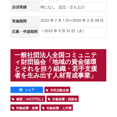
必須実績
特になし 設立・立ち上げ
2022 年 7 月 1 日〜2025 年 2 月 28 日
実施期間
～2022 年 5 月 31 日（火）
応募・申請期間
一般社団法人全国コミュニテ
ィ財団協会「地域の資金循環
とそれを担う組織・若手支援
者を生み出す人材育成事業」
シェア
市民活動全般
範囲：100万円以上
対象経費：諸謝金
対象経費：旅費
対象経費：人件費