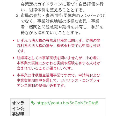
会策定のガイドラインに基づく自己評価を行
い、組織体制を整えることとする。
市⺠の参加・参画 実行団体内のメンバーだけ
でなく、事業対象地域の多様な市⺠・事業
者・機関と問題意識や期待を共有し、参加を
得ながら進めていくこととする。
いずれも法人格の有無及び種類は問わず、従来の非
営利系の法人格のほか、株式会社等でも申請は可能
です。
組織等としての事業実績を問いませんが、中心者に
本事業の実施にかかわる実績や経験を有する人材が
含まれていることが望ましいです。
本事業は休眠預金活用事業ですので、申請時および
事業実施期間中を通して、ガバナンス・コンプライ
アンス体制の整備が必要です。
オンラ
https://youtu.be/5oGoNEoDtg8
イン公
募説明