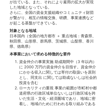
が出ている。また、それにより雇用の拡大が実現
した地域となっている。
さらに、全国の資金支援組織やコミュニティ財団
が繋がり、相互の情報交換、研鑽、事業連携など
が起こる基盤ができている。
対象となる地域
日本国内（全国の地方都市 ＋ 重点地域：⻘森県、
秋田県、山形県、群馬県、茨城県、山梨県、香川
県、徳島県）
本事業において求める特徴的な要件
資金仲介の事業実施 助成期間中（3 年以内）
に 2000 万円の資金仲介を目指す。資金仲介
にかかる収入に関しては寄付の取扱いを原則
とし、同支出 に関しては助成ないしは社会的
投資を含む
ローカリティの重視 事業の範囲が市町村や都
道府県の行政区域単位ないしは行政区域を跨
いだ生活・文化・経済圏域であり、地域に密
着し、地域のために行われる取り組みである