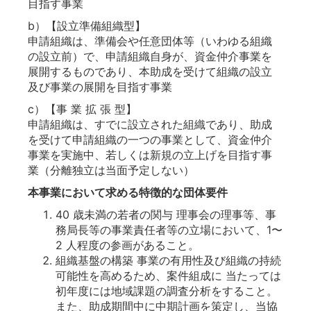
目指す事業
b）【設立準備組織型】
申請組織は、準備会や任意団体等（いわゆる組織
の設立前）で、申請組織自身が、資金仲介事業を
展開するものであり、本助成を受けて組織の設立
及び事業の展開を目指す事業
c）【事 業 拡 張 型】
申請組織は、すでに設立された組織であり、助成
を受けて申請組織の一つの事業として、資金仲介
事業を実施中、若しくは新規の立上げを目指す事
業（分離独立は当面予定しない）
本事業において求める特徴的な団体要件
40 歳未満の若者の関与 理事会の理事等、事
務局⻑等の事業責任者等の立場において、1〜
2 人程度の参画があること。
組織基盤の構築 事業の有用性及び組織の持続
可能性を高めるため、案件組成に 当たっては
初年度には地域課題の調査分析をすること。
また、助成期間中に中期計画を策定し、当協