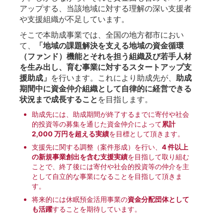
アップする、当該地域に対する理解の深い支援者
や支援組織が不足しています。
そこで本助成事業では、全国の地方都市におい
て、
「地域の課題解決を支える地域の資金循環
（ファンド）機能とそれを担う組織及び若手人材
を生み出し、育む事業に対するスタートアップ支
援助成」
を行います。これにより助成先が、
助成
期間中に資金仲介組織として自律的に経営できる
状況まで成⻑すること
を目指します。
助成先には、助成期間が終了するまでに寄付や社会
的投資等の募集を通じた資金仲介によって
累計
2,000 万円を超える実績
を目標として頂きます。
支援先に関する調整（案件形成）を行い、
4 件以上
の新規事業創出を含む支援実績
を目指して取り組む
ことで、終了後には寄付や社会的投資等の仲介を主
として自立的な事業になることを目指して頂きま
す。
将来的には休眠預金活用事業の
資金分配団体として
も活躍
することを期待しています。