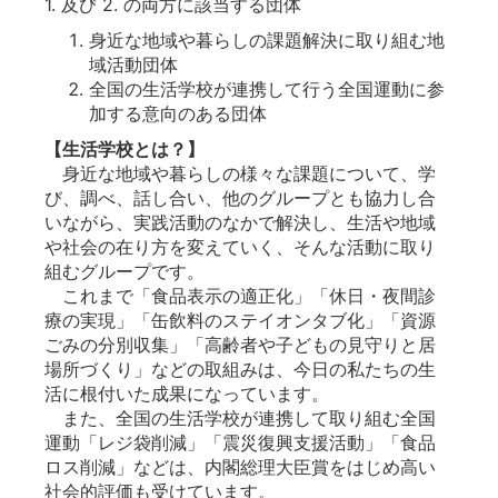
1. 及び 2. の両方に該当する団体
身近な地域や暮らしの課題解決に取り組む地
域活動団体
全国の生活学校が連携して行う全国運動に参
加する意向のある団体
【生活学校とは？】
身近な地域や暮らしの様々な課題について、学
び、調べ、話し合い、他のグループとも協力し合
いながら、実践活動のなかで解決し、生活や地域
や社会の在り方を変えていく、そんな活動に取り
組むグループです。
これまで「食品表示の適正化」「休日・夜間診
療の実現」「缶飲料のステイオンタブ化」「資源
ごみの分別収集」「高齢者や子どもの見守りと居
場所づくり」などの取組みは、今日の私たちの生
活に根付いた成果になっています。
また、全国の生活学校が連携して取り組む全国
運動「レジ袋削減」「震災復興支援活動」「食品
ロス削減」などは、内閣総理大臣賞をはじめ高い
社会的評価も受けています。