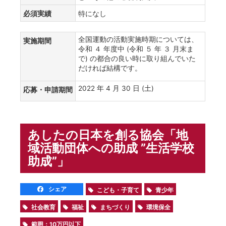
必須実績
特になし
全国運動の活動実施時期については、
実施期間
令和 ４ 年度中 (令和 ５ 年 ３ 月末ま
で) の都合の良い時に取り組んでいた
だければ結構です。
2022 年 4 月 30 日 (土)
応募・申請期間
あしたの日本を創る協会「地
域活動団体への助成 ”生活学校
助成”」
シェア
こども・子育て
青少年
社会教育
福祉
まちづくり
環境保全
範囲：10万円以下