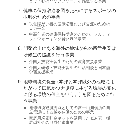
とで「心のバリアフリー」を推進する事業
健康の保持増進を図るためにするスポーツの
振興のための事業
視覚障がい者の健康増進および交流のための
ヨガ事業
中高年者の健康保持増進のための、ノルディ
ックウォーキング普及展開事業
開発途上にある海外の地域からの留学生又は
研修生の援護を行う事業
外国人技能実習生のための教育支援事業
外国人研修・技能実習生の生活相談と日本語
学習支援事業
地球環境の保全 (本邦と本邦以外の地域にま
たがって広範かつ大規模に生ずる環境の変化
に係る環境の保全をいう。) を図るために行
う事業
地球環境観測拠点としての富士山測候所の自
立電源による越冬稼働のための事業
家庭用炭素貯金キットを活用した低炭素・循
環型社会の形成促進事業