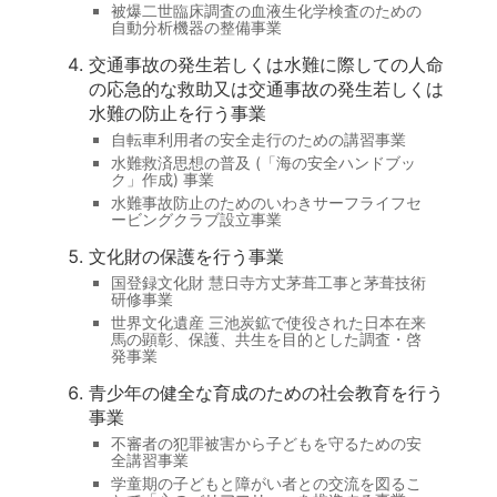
被爆二世臨床調査の血液生化学検査のための
自動分析機器の整備事業
交通事故の発生若しくは水難に際しての人命
の応急的な救助又は交通事故の発生若しくは
水難の防止を行う事業
自転車利用者の安全走行のための講習事業
水難救済思想の普及 (「海の安全ハンドブッ
ク」作成) 事業
水難事故防止のためのいわきサーフライフセ
ービングクラブ設立事業
文化財の保護を行う事業
国登録文化財 慧日寺方丈茅葺工事と茅葺技術
研修事業
世界文化遺産 三池炭鉱で使役された日本在来
馬の顕彰、保護、共生を目的とした調査・啓
発事業
青少年の健全な育成のための社会教育を行う
事業
不審者の犯罪被害から子どもを守るための安
全講習事業
学童期の子どもと障がい者との交流を図るこ