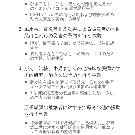
ひきこもり、ひとり親など困難を抱える女性
のためのパソコン & 就労講座事業
LGBT についての啓発活動および理解浸透の
ための講座を実施する事業
風水害、震災等非常災害による被災者の救助
又はこれらの災害の予防を行う事業
障がい当事者も参画した防災学習、防災訓練
事業
要配慮者などにやさしい避難所づくりのため
の学習、訓練事業
がん、結核、小児まひその他特殊な疾病の学
術的研究、治療又は予防を行う事業
肺がんを巡回検診で早期発見するための胸部
エックス線デジタル撮影機器の増備事業
1 型糖尿病患者の低血糖を感知し対処するた
めの犬の養成事業
原子爆弾の被爆者に対する治療その他の援助
を行う事業
原爆被害者に対する健診による調査および被
爆二世に対する健診調査で使用する一般エッ
クス線撮影装置の整備事業