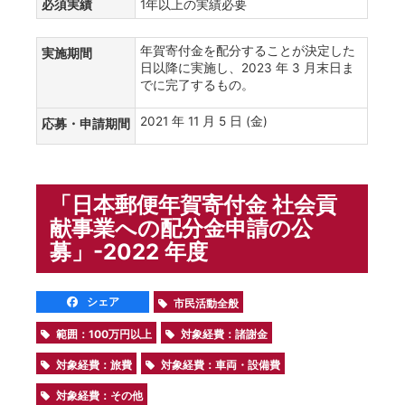
必須実績
1年以上の実績必要
年賀寄付金を配分することが決定した
実施期間
日以降に実施し、2023 年 3 月末日ま
でに完了するもの。
2021 年 11 月 5 日 (金)
応募・申請期間
「日本郵便年賀寄付金 社会貢
献事業への配分金申請の公
募」-2022 年度
シェア
市民活動全般
範囲：100万円以上
対象経費：諸謝金
対象経費：旅費
対象経費：車両・設備費
対象経費：その他