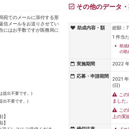
その他のデータ・
局宛てのメールに添付する形
返信メールをお送りさせてい
助成内容・額
総額：70
合にはお手数ですが医務局に
1 件当
助成
の助
実施期間
2022 
応募・申請期間
2021 年
(日)
は提出不要です。)
この
ました
提出不要です。)
この
宮崎)】
上の実
豊嶋)】
締切注意
メー
のアドレスにご送信くださ