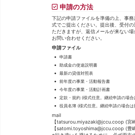
申請の方法
下記の申請ファイルを準備の上、事務
式でご提出ください。提出後、受付の
ただきますが、返信メールが来ない場
お問い合わせください。
申請ファイル
申請書
助成金の使途説明書
最新の貸借対照表
前年度の事業・活動報告書
今年度の事業・活動計画書
定款・規約 (様式任意。継続申請の場合
役員名簿 (様式任意。継続申請の場合は
mail
【tatsurou.miyazaki@jccu.coop (
【satomi.toyoshima@jccu.coop (
※行き違いを避けるために、必ず両方