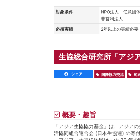
対象条件
NPO法人 任意団
非営利法人
必須実績
2年以上の実績必
生協総合研究所「アジア生
シェア
国際協力交流
範
概要・趣旨
「アジア生協協力基金」は、アジアの生
活協同組合連合会 (日本生協連) の寄付
アジア・太平洋地域はこの 30 年