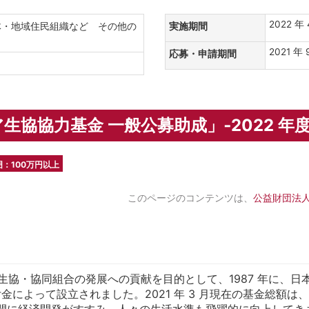
2022 年
体・地域住民組織など その他の
実施期間
2021 年 
応募・申請期間
要
協協力基金 一般公募助成」‐2022 年
囲：100万円以上
このページのコンテンツは、
公益財団法人
協・協同組合の発展への貢献を目的として、1987 年に、日本
金によって設立されました。2021 年 3 月現在の基金総額は、
の間に経済開発がすすみ、人々の生活水準も飛躍的に向上してき