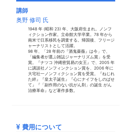
講師
奥野 修司 氏
1948 年 (昭和 23) 年、大阪府生まれ。ノンフ
ィクション作家。立命館大学卒業。78 年から
南米で日系移民を調査する。帰国後、フリージ
ャーナリストとして活躍。
98 年、「28 年前の『酒鬼薔薇』は今」で、
「編集者が選ぶ雑誌ジャーナリズム賞」を受
賞。『ナツコ 沖縄密貿易の女王』で、2005 年
に講談社ノンフィンクション賞を、2006 年に
大宅社一ノンフィクション賞を受賞。『ねじれ
た絆』『皇太子誕生』『心にナイフをしのばせ
て』『「副作用のない抗がん剤」の誕生 がん
治療革命』など著作多数。
費用について