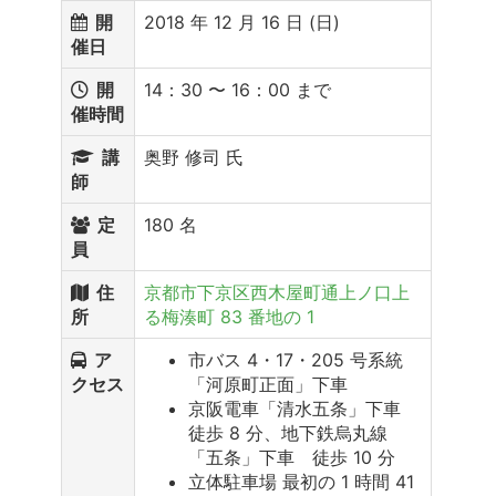
開
2018 年 12 月 16 日 (日)
催日
開
14：30 〜 16：00 まで
催時間
講
奥野 修司 氏
師
定
180 名
員
住
京都市下京区西木屋町通上ノ口上
所
る梅湊町 83 番地の 1
ア
市バス 4・17・205 号系統
クセス
「河原町正面」下車
京阪電車「清水五条」下車
徒歩 8 分、地下鉄烏丸線
「五条」下車 徒歩 10 分
立体駐車場 最初の 1 時間 41