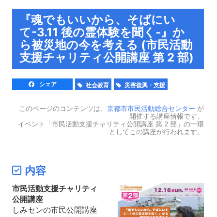
『魂でもいいから、そばにい
て-3.11 後の霊体験を聞く-』か
ら被災地の今を考える (市民活動
支援チャリティ公開講座 第 2 部)
シェア
社会教育
災害復興・支援
このページのコンテンツは、
京都市市民活動総合センター
が
開催する講座情報です。
イベント「市民活動支援チャリティ公開講座 第 2 部」の一環
としてこの講座が行われます。
内容
市民活動支援チャリティ
公開講座
しみセンの市民公開講座