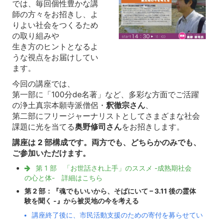
では、毎回個性豊かな講
師の方々をお招きし、よ
りよい社会をつくるため
の取り組みや
生き方のヒントとなるよ
うな視点をお届けしてい
ます。
今回の講座では、
第一部に「100分de名著」など、多彩な方面でご活躍
の浄土真宗本願寺派僧侶・
釈徹宗さん
、
第二部にフリージャーナリストとしてさまざまな社会
課題に光を当てる
奥野修司さん
をお招きします。
講座は 2 部構成です。両方でも、どちらかのみでも、
ご参加いただけます。
第 1 部 「お世話され上手」のススメ -成熟期社会
の心と体- 詳細はこちら
第 2 部：『魂でもいいから、そばにいて – 3.11 後の霊体
験を聞く -』から被災地の今を考える
講座終了後に、市民活動支援のための寄付を募らせてい