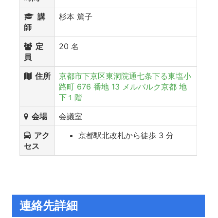
講
杉本 篤子
師
定
20 名
員
住所
京都市下京区東洞院通七条下る東塩小
路町 676 番地 13 メルパルク京都 地
下１階
会場
会議室
アク
京都駅北改札から徒歩 3 分
セス
連絡先詳細