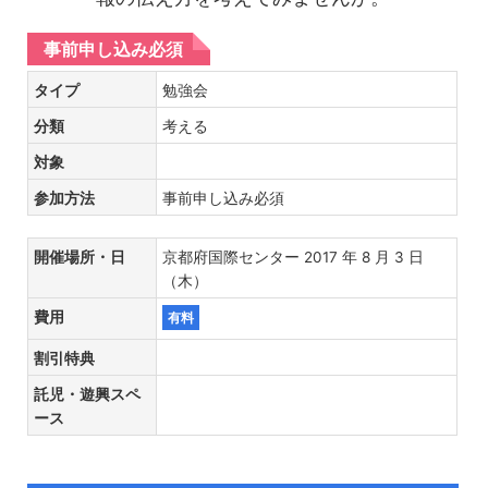
事前申し込み必須
タイプ
勉強会
分類
考える
対象
参加方法
事前申し込み必須
開催場所・日
京都府国際センター 2017 年 8 月 3 日
（木）
費用
有料
割引特典
託児・遊興スペ
ース