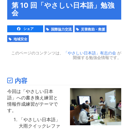
第 10 回「やさしい日本語」勉強
会
シェア
国際協力交流
災害救助・救援
地域安全
このページのコンテンツは、
「やさしい日本語」有志の会
が
開催する勉強会情報です。
内容
今回は「やさしい日本
語」への書き換え練習と
情報作成練習がテーマで
す。
「やさしい日本語」
大雨クイックレファ