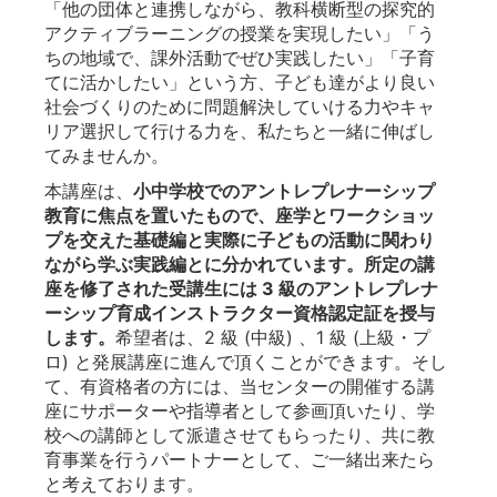
「他の団体と連携しながら、教科横断型の探究的
アクティブラーニングの授業を実現したい」「う
ちの地域で、課外活動でぜひ実践したい」「子育
てに活かしたい」という方、子ども達がより良い
社会づくりのために問題解決していける力やキャ
リア選択して行ける力を、私たちと一緒に伸ばし
てみませんか。
本講座は、
小中学校でのアントレプレナーシップ
教育に焦点を置いたもので、座学とワークショッ
プを交えた基礎編と実際に子どもの活動に関わり
ながら学ぶ実践編とに分かれています。所定の講
座を修了された受講生には 3 級のアントレプレナ
ーシップ育成インストラクター資格認定証を授与
します。
希望者は、2 級 (中級) 、1 級 (上級・プ
ロ) と発展講座に進んで頂くことができます。そし
て、有資格者の方には、当センターの開催する講
座にサポーターや指導者として参画頂いたり、学
校への講師として派遣させてもらったり、共に教
育事業を行うパートナーとして、ご一緒出来たら
と考えております。