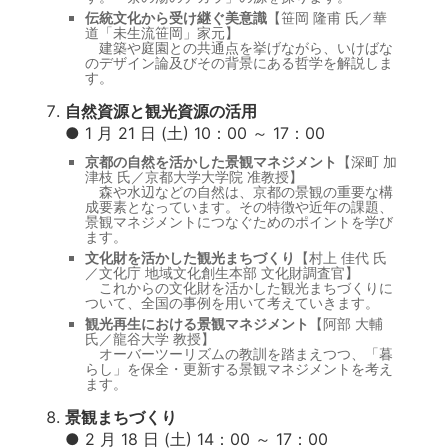
伝統文化から受け継ぐ美意識
【笹岡 隆甫 氏／華
道「未生流笹岡」家元】
建築や庭園との共通点を挙げながら、いけばな
のデザイン論及びその背景にある哲学を解説しま
す。
自然資源と観光資源の活用
● 1 月 21 日 (土) 10：00 ～ 17：00
京都の自然を活かした景観マネジメント
【深町 加
津枝 氏／京都大学大学院 准教授】
森や水辺などの自然は、京都の景観の重要な構
成要素となっています。その特徴や近年の課題、
景観マネジメントにつなぐためのポイントを学び
ます。
文化財を活かした観光まちづくり
【村上 佳代 氏
／文化庁 地域文化創生本部 文化財調査官】
これからの文化財を活かした観光まちづくりに
ついて、全国の事例を用いて考えていきます。
観光再生における景観マネジメント
【阿部 大輔
氏／龍谷大学 教授】
オーバーツーリズムの教訓を踏まえつつ、「暮
らし」を保全・更新する景観マネジメントを考え
ます。
景観まちづくり
● 2 月 18 日 (土) 14：00 ～ 17：00