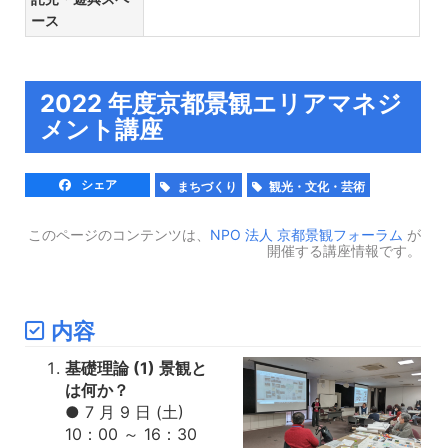
ース
2022 年度京都景観エリアマネジ
メント講座
シェア
まちづくり
観光・文化・芸術
このページのコンテンツは、
NPO 法人 京都景観フォーラム
が
開催する講座情報です。
内容
基礎理論 (1) 景観と
は何か？
● 7 月 9 日 (土)
10：00 ～ 16：30