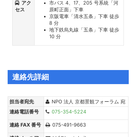
アク
市バス 4、17、205 号系統「河
セス
原町正面」下車
京阪電車「清水五条」下車 徒歩
8 分
地下鉄烏丸線「五条」下車 徒歩
10 分
連絡先詳細
担当者宛先
NPO 法人 京都景観フォーラム 宛
連絡電話番号
075-354-5224
連絡 FAX 番号
075-491-9663