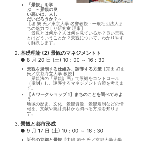
「景観」を学
ぶ ～景観の良
い悪いは、人し
だいだろうか？～
【堀 繁 氏／東京大学 名誉教授・一般社団法人ま
ちの魅力づくり研究室 理事】
景観とは何か？人は何を見ているか？良い景観
とはどういうことか？景観について、わかりやす
く解説します。
基礎理論 (2) 景観のマネジメントト
● 8 月 20 日 (土) 10：00 ～ 16：30
景観を規制する仕組み、誘導する方策
【宗田 好史
氏／京都府立大学 教授】
景観法の「景観計画」で景観をコントロール
（規制）し、誘導するマネジメント方策を考えま
す。
【★ワークショップ 1】まちのことを調べてみよ
う
地域の歴史、文化、景観資源、景観規制などの情
報を、文献や統計資料から調べる方法を知りま
す。
景観と都市形成
● 9 月 17 日 (土) 10：00 ～ 16：30
近代の京都と景観
【中嶋 節子 氏／京都大学大学