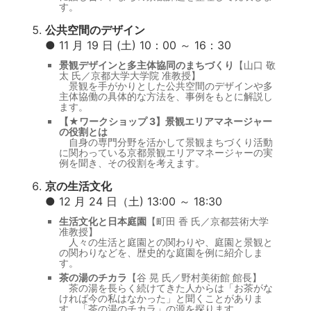
す。
公共空間のデザイン
● 11 月 19 日 (土) 10：00 ～ 16：30
景観デザインと多主体協同のまちづくり
【山口 敬
太 氏／京都大学大学院 准教授】
景観を手がかりとした公共空間のデザインや多
主体協働の具体的な方法を、事例をもとに解説し
ます。
【★ワークショップ 3】景観エリアマネージャー
の役割とは
自身の専門分野を活かして景観まちづくり活動
に関わっている京都景観エリアマネージャーの実
例を聞き、その役割を考えます。
京の生活文化
● 12 月 24 日（土) 13:00 ～ 18:30
生活文化と日本庭園
【町田 香 氏／京都芸術大学
准教授】
人々の生活と庭園との関わりや、庭園と景観と
の関わりなどを、歴史的な庭園を例に紹介しま
す。
茶の湯のチカラ
【谷 晃 氏／野村美術館 館長】
茶の湯を長らく続けてきた人からは「お茶がな
ければ今の私はなかった」と聞くことがありま
す。「茶の湯のチカラ」の源を探ります。