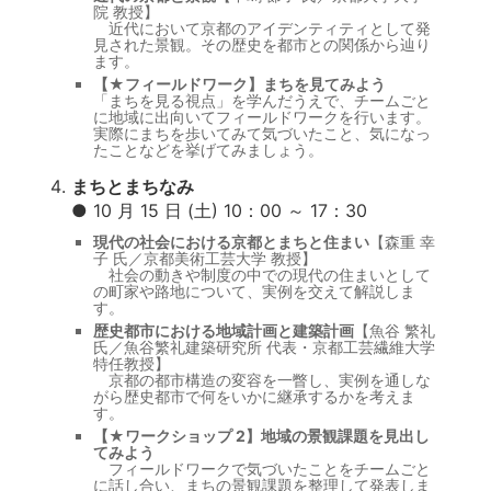
院 教授】
近代において京都のアイデンティティとして発
見された景観。その歴史を都市との関係から辿り
ます。
【★フィールドワーク】まちを見てみよう
「まちを見る視点」を学んだうえで、チームごと
に地域に出向いてフィールドワークを行います。
実際にまちを歩いてみて気づいたこと、気になっ
たことなどを挙げてみましょう。
まちとまちなみ
● 10 月 15 日 (土) 10：00 ～ 17：30
現代の社会における京都とまちと住まい
【森重 幸
子 氏／京都美術工芸大学 教授】
社会の動きや制度の中での現代の住まいとして
の町家や路地について、実例を交えて解説しま
す。
歴史都市における地域計画と建築計画
【魚谷 繁礼
氏／魚谷繁礼建築研究所 代表・京都工芸繊維大学
特任教授】
京都の都市構造の変容を一瞥し、実例を通しな
がら歴史都市で何をいかに継承するかを考えま
す。
【★ワークショップ 2】地域の景観課題を見出し
てみよう
フィールドワークで気づいたことをチームごと
に話し合い、まちの景観課題を整理して発表しま