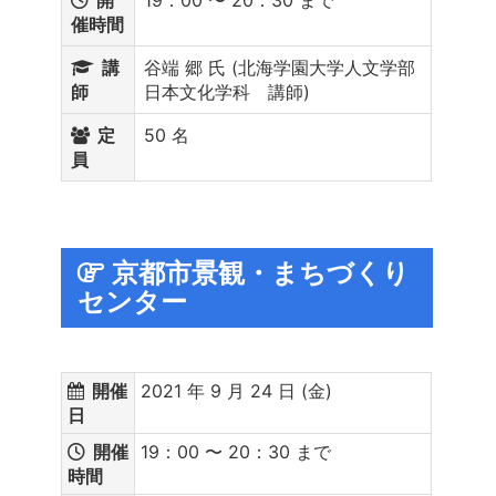
催時間
講
谷端 郷 氏 (北海学園大学人文学部
師
日本文化学科 講師)
定
50 名
員
京都市景観・まちづくり
センター
開催
2021 年 9 月 24 日 (金)
日
開催
19：00 〜 20：30 まで
時間