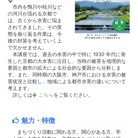
市内を鴨川や桂川など
の河川が流れる京都で
は、古くから水害に悩ま
されてきました。その実
態を振り返る作業は、今
後の対策を考えていく上
で欠かせません。
本講座では、過去の水害の中で特に 1930 年代に発
生した京都の大水害に注目し、当時の被害を地理的な
要因と都市の拡大による社会的な要因から分析しま
す。また、同時期の大阪市、神戸市における水害の被
害状況と比較し、地域による都市水害の違いについて
考えます。
詳しくは
こちら
をご覧ください。
魅力・特徴
まちづくり活動に関わる方、関心がある方、学