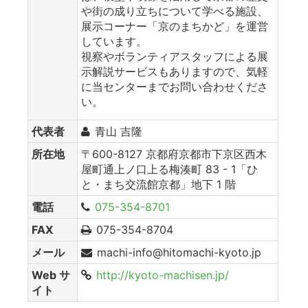
や街の成り立ちについて学べる施設、
展示コーナー「京のまちかど」を運営
しています。
視察やボランティアスタッフによる展
示解説サービスもありますので、気軽
に当センターまでお問い合わせくださ
い。
代表者
青山 吉隆
所在地
〒600-8127 京都府京都市下京区西木
屋町通上ノ口上る梅湊町 83 - 1「ひ
と・まち交流館京都」地下 1 階
電話
075-354-8701
FAX
075-354-8704
メール
machi-info@hitomachi-kyoto.jp
Web サ
http://kyoto-machisen.jp/
イト