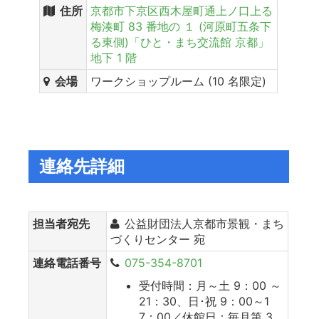
住所
京都市下京区西木屋町通上ノ口上る
梅湊町 83 番地の １ (河原町五条下
る東側)「ひと・まち交流館 京都」
地下 1 階
会場
ワークショップルーム (10 名限定)
連絡先詳細
担当者宛先
公益財団法人京都市景観・まち
づくりセンター 宛
連絡電話番号
075-354-8701
受付時間：月～土 9：00 ～
21：30、日･祝 9：00～1
7：00／休館日：毎月第 3