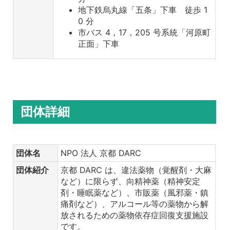
地下鉄烏丸線「五条」下車 徒歩 1
0 分
市バス 4，17，205 号系統「河原町
正面」下車
団体詳細
団体名
NPO 法人 京都 DARC
団体紹介
京都 DARC は、違法薬物（覚醒剤・大麻
など）に限らず、向精神薬（精神安定
剤・睡眠薬など）、市販薬（風邪薬・鎮
痛剤など）、アルコール等の薬物から解
放されるための薬物依存症回復支援施設
です。