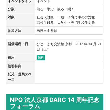
イベントタイプ
イベント
分類
知る・学ぶ 観る・聞く
対象
社会人対象 一般 子育て中の方対象
高校生対象 大学生・専門学校生対象
参加方法
当日自由参加
開催場所・日
ひと・まち交流館 京都 2017 年 10 月 21
日（土）
費用
無料
割引特典
託児・遊興スペ
ース
NPO 法人京都 DARC 14 周年記念
フォーラム