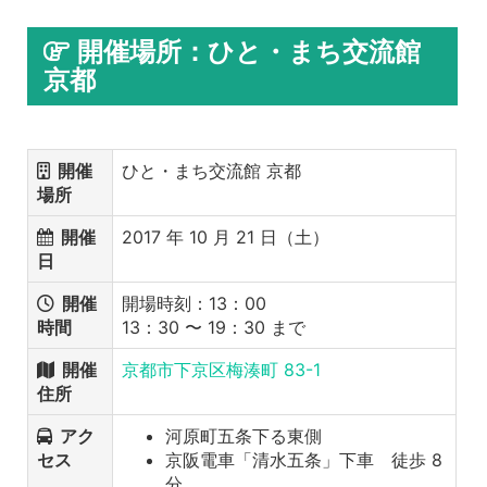
開催場所：ひと・まち交流館
京都
開催
ひと・まち交流館 京都
場所
開催
2017 年 10 月 21 日（土）
日
開催
開場時刻：13：00
時間
13：30 〜 19：30 まで
開催
京都市下京区梅湊町 83-1
住所
アク
河原町五条下る東側
セス
京阪電車「清水五条」下車 徒歩 8
分