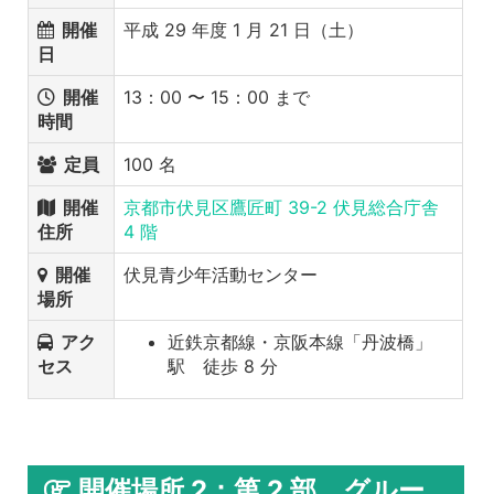
開催
平成 29 年度 1 月 21 日（土）
日
開催
13：00 〜 15：00 まで
時間
定員
100 名
開催
京都市伏見区鷹匠町 39-2 伏見総合庁舎
住所
4 階
開催
伏見青少年活動センター
場所
アク
近鉄京都線・京阪本線「丹波橋」
セス
駅 徒歩 8 分
開催場所 2：第 2 部 グルー