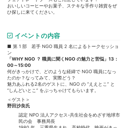
おいしいコーヒーやお菓子、ステキな手作り雑貨をぜ
ひ探しに来てください。
イベントの内容
■ 第 1 部 若手 NGO 職員 2 名によるトークセッショ
ン
「WHY NGO ？ 職員に聞くNGO の魅力と苦悩」13：
00～15:00
何がきっかけで、どのような経緯で NGO 職員になっ
たのか？なってみて、実際どう？
魅力あふれる2名のゲストに、NGO の “ええとこ” と
“しんどいとこ” をぶっちゃけてもらいます。
＜ゲスト＞
野田沙良氏
認定 NPO 法人アクセス-共生社会をめざす地球市
民の会 事務局長
1980 年、三重県生まれ。高校時代、映画がきっ