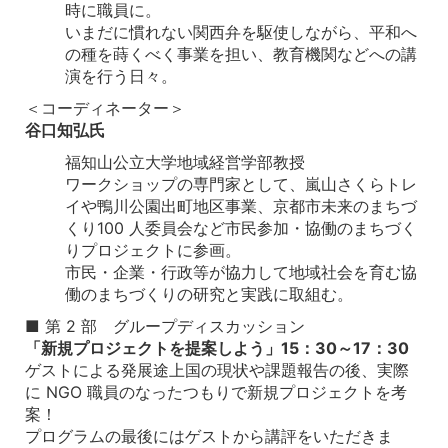
時に職員に。
いまだに慣れない関西弁を駆使しながら、平和へ
の種を蒔くべく事業を担い、教育機関などへの講
演を行う日々。
＜コーディネーター＞
谷口知弘氏
福知山公立大学地域経営学部教授
ワークショップの専門家として、嵐山さくらトレ
イや鴨川公園出町地区事業、京都市未来のまちづ
くり100 人委員会など市民参加・協働のまちづく
りプロジェクトに参画。
市民・企業・行政等が協力して地域社会を育む協
働のまちづくりの研究と実践に取組む。
■ 第 2 部 グループディスカッション
「新規プロジェクトを提案しよう」15：30～17：30
ゲストによる発展途上国の現状や課題報告の後、実際
に NGO 職員のなったつもりで新規プロジェクトを考
案！
プログラムの最後にはゲストから講評をいただきま