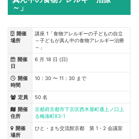
～」
開催
講座 1「食物アレルギーの子どもの自立
場所
～子どもが真ん中の食物アレルギー治療
～」
開催
6 月 18 日 (日)
日
開催
10：30 〜 11：30 まで
時間
定員
50 名
開催
京都府京都市下京区西木屋町通上ノ口上
住所
る梅湊町83-1
開催
ひと・まち交流館京都 第 1・2 会議室
場所