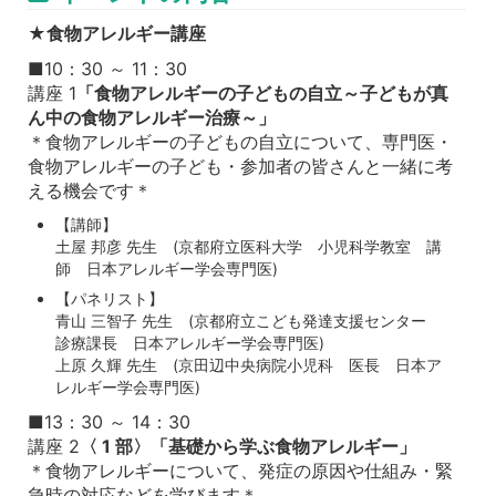
★
食物アレルギー講座
■10：30 ～ 11：30
講座 1
「食物アレルギーの子どもの自立～子どもが真
ん中の食物アレルギー治療～」
＊食物アレルギーの子どもの自立について、専門医・
食物アレルギーの子ども・参加者の皆さんと一緒に考
える機会です＊
【講師】
土屋 邦彦 先生 (京都府立医科大学 小児科学教室 講
師 日本アレルギー学会専門医)
【パネリスト】
青山 三智子 先生 (京都府立こども発達支援センター
診療課長 日本アレルギー学会専門医)
上原 久輝 先生 (京田辺中央病院小児科 医長 日本ア
レルギー学会専門医)
■13：30 ～ 14：30
講座 2
〈 1 部〉「基礎から学ぶ食物アレルギー」
＊食物アレルギーについて、発症の原因や仕組み・緊
急時の対応などを学びます＊