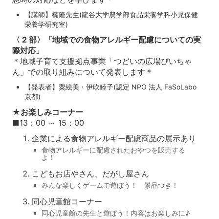
【講師】楠隆先生(龍谷大学農学部食品栄養学科小児保健
栄養学研究室)
〈 2 部〉「地域での食物アレルギー配慮についての実
際対応」
＊地域子育て支援拠点事業「つどいの広場ぴいちゃ
ん」での取り組みについて発表します＊
【発表者】粟絵美・伊吹睦子(認定 NPO 法人 FaSoLabo
京都)
★
お楽しみコーナー
■13：00 ～ 15：00
企業による食物アレルギー配慮商品の展示あり
食物アレルギーに配慮されたおやつを販売する
よ！
こどもお店やさん、だがし屋さん
みんな楽しくゲームで遊ぼう！ 景品つき！
同心児童館コーナー
同心児童館の先生と遊ぼう！内容はお楽しみに♪