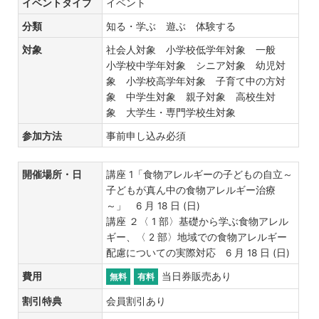
イベントタイプ
イベント
分類
知る・学ぶ 遊ぶ 体験する
対象
社会人対象 小学校低学年対象 一般
小学校中学年対象 シニア対象 幼児対
象 小学校高学年対象 子育て中の方対
象 中学生対象 親子対象 高校生対
象 大学生・専門学校生対象
参加方法
事前申し込み必須
開催場所・日
講座 1「食物アレルギーの子どもの自立～
子どもが真ん中の食物アレルギー治療
～」 6 月 18 日 (日)
講座 ２〈 1 部〉基礎から学ぶ食物アレル
ギー、〈 2 部〉地域での食物アレルギー
配慮についての実際対応 6 月 18 日 (日)
費用
当日券販売あり
無料
有料
割引特典
会員割引あり