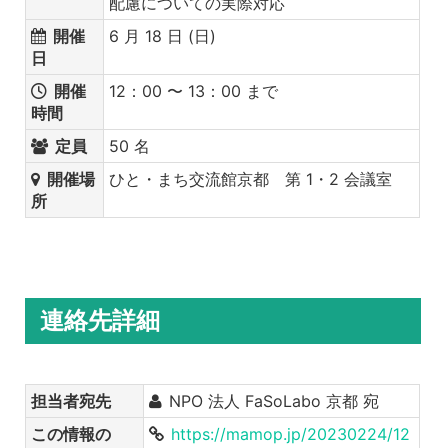
配慮についての実際対応
開催
6 月 18 日 (日)
日
開催
12：00 〜 13：00 まで
時間
定員
50 名
開催場
ひと・まち交流館京都 第 1・2 会議室
所
連絡先詳細
担当者宛先
NPO 法人 FaSoLabo 京都 宛
この情報の
https://mamop.jp/20230224/12