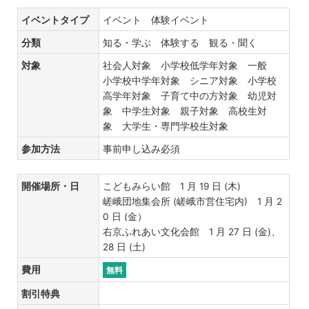
イベントタイプ
イベント 体験イベント
分類
知る・学ぶ 体験する 観る・聞く
対象
社会人対象 小学校低学年対象 一般
小学校中学年対象 シニア対象 小学校
高学年対象 子育て中の方対象 幼児対
象 中学生対象 親子対象 高校生対
象 大学生・専門学校生対象
参加方法
事前申し込み必須
開催場所・日
こどもみらい館 1 月 19 日 (木)
嵯峨団地集会所 (嵯峨市営住宅内) 1 月 2
0 日 (金）
右京ふれあい文化会館 1 月 27 日 (金)、
28 日 (土)
費用
無料
割引特典