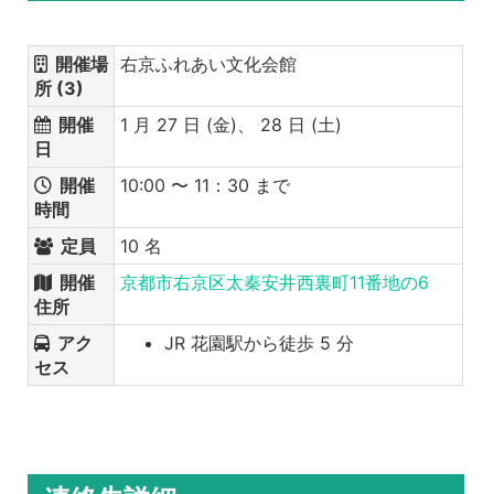
開催場
右京ふれあい文化会館
所 (3)
開催
1 月 27 日 (金)、 28 日 (土)
日
開催
10:00 〜 11：30 まで
時間
定員
10 名
開催
京都市右京区太秦安井西裏町11番地の6
住所
アク
JR 花園駅から徒歩 5 分
セス