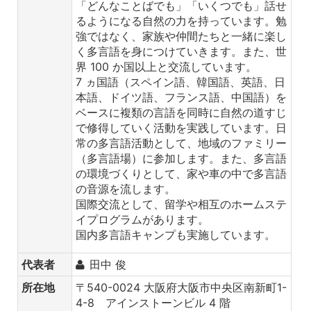
「どんなことばでも」「いくつでも」話せ
るようになる自然の力を持っています。勉
強ではなく、家族や仲間たちと一緒に楽し
く多言語を身につけていきます。また、世
界 100 か国以上と交流しています。
7 ヵ国語（スペイン語、韓国語、英語、日
本語、ドイツ語、フランス語、中国語）を
ベースに複類の言語を同時に自然の道すじ
で修得していく活動を実践しています。日
常の多言語活動として、地域のファミリー
（多言語場）に参加します。また、多言語
の環境づくりとして、家や車の中で多言語
の音源を流します。
国際交流として、留学や相互のホームステ
イプログラムがあります。
国内多言語キャンプも実施しています。
代表者
田中 俊
所在地
〒540-0024 大阪府大阪市中央区南新町1-
4-8 アインストーンビル 4 階