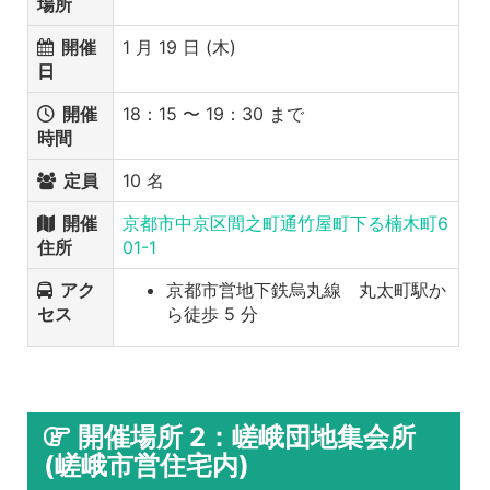
場所
開催
1 月 19 日 (木)
日
開催
18：15 〜 19：30 まで
時間
定員
10 名
開催
京都市中京区間之町通竹屋町下る楠木町6
住所
01-1
アク
京都市営地下鉄烏丸線 丸太町駅か
セス
ら徒歩 5 分
開催場所 2：嵯峨団地集会所
(嵯峨市営住宅内)