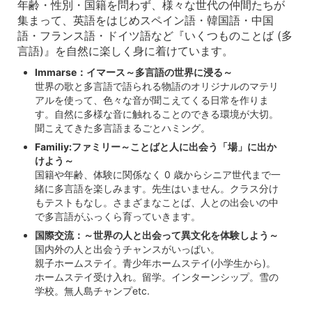
年齢・性別・国籍を問わず、様々な世代の仲間たちが
集まって、英語をはじめスペイン語・韓国語・中国
語・フランス語・ドイツ語など『いくつものことば (多
言語)』を自然に楽しく身に着けています。
Immarse：イマース～多言語の世界に浸る～
世界の歌と多言語で語られる物語のオリジナルのマテリ
アルを使って、色々な音が聞こえてくる日常を作りま
す。自然に多様な音に触れることのできる環境が大切。
聞こえてきた多言語まるごとハミング。
Familiy:ファミリー～ことばと人に出会う「場」に出か
けよう～
国籍や年齢、体験に関係なく 0 歳からシニア世代まで一
緒に多言語を楽しみます。先生はいません。クラス分け
もテストもなし。さまざまなことば、人との出会いの中
で多言語がふっくら育っていきます。
国際交流：～世界の人と出会って異文化を体験しよう～
国内外の人と出会うチャンスがいっぱい。
親子ホームステイ。青少年ホームステイ(小学生から)。
ホームステイ受け入れ。留学。インターンシップ。雪の
学校。無人島チャンプetc.