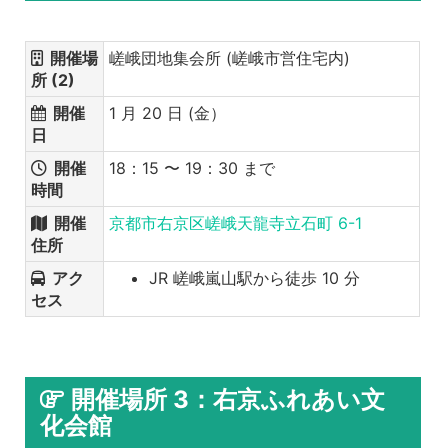
開催場
嵯峨団地集会所 (嵯峨市営住宅内)
所 (2)
開催
1 月 20 日 (金）
日
開催
18：15 〜 19：30 まで
時間
開催
京都市右京区嵯峨天龍寺立石町 6-1
住所
アク
JR 嵯峨嵐山駅から徒歩 10 分
セス
開催場所 3：右京ふれあい文
化会館