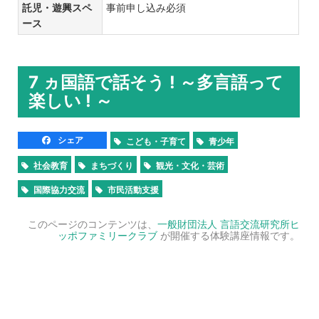
託児・遊興スペ
事前申し込み必須
ース
7 ヵ国語で話そう ! ～多言語って
楽しい ! ～
シェア
こども・子育て
青少年
社会教育
まちづくり
観光・文化・芸術
国際協力交流
市民活動支援
このページのコンテンツは、
一般財団法人 言語交流研究所ヒ
ッポファミリークラブ
が開催する体験講座情報です。