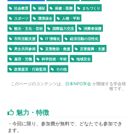
社会教育
福祉
保健・医療
まちづくり
スポーツ
環境保全
人権・平和
観光・文化・芸術
国際協力交流
消費者保護
市民活動支援
IT 情報化
経済活動の活性化
男女共同参画
災害救助・救援
災害復興・支援
雇用・労働
科学技術・学術
地域安全
政策提言・行政監視
その他
このページのコンテンツは、
日本NPO学会
が開催する学会情
報です。
魅力・特徴
・今回に限り、参加費が無料で、どなたでも参加でき
ます。