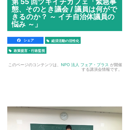
第 55 回ツキイチカフェ「緊急事
態、そのとき議会 / 議員は何がで
きるのか？ ～ イチ自治体議員の
悩み ～」
シェア
経済活動の活性化
政策提言・行政監視
このページのコンテンツは、
NPO 法人 フェア・プラス
が開催
する講演会情報です。