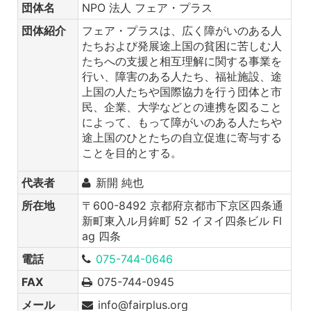
団体名
NPO 法人 フェア・プラス
団体紹介
フェア・プラスは、広く障がいのある人
たちおよび発展途上国の貧困に苦しむ人
たちへの支援と相互理解に関する事業を
行い、障害のある人たち、福祉施設、途
上国の人たちや国際協力を行う団体と市
民、企業、大学などとの連携を図ること
によって、もって障がいのある人たちや
途上国のひとたちの自立促進に寄与する
ことを目的とする。
代表者
新開 純也
所在地
〒600-8492 京都府京都市下京区四条通
新町東入ル月鉾町 52 イヌイ四条ビル Fl
ag 四条
電話
075-744-0646
FAX
075-744-0945
メール
info@fairplus.org