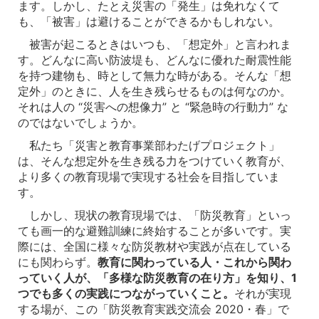
ます。しかし、たとえ災害の「発生」は免れなくて
も、「被害」は避けることができるかもしれない。
被害が起こるときはいつも、「想定外」と言われま
す。どんなに高い防波堤も、どんなに優れた耐震性能
を持つ建物も、時として無力な時がある。そんな「想
定外」のときに、人を生き残らせるものは何なのか。
それは人の “災害への想像力” と “緊急時の行動力” な
のではないでしょうか。
私たち「災害と教育事業部わたげプロジェクト」
は、そんな想定外を生き残る力をつけていく教育が、
より多くの教育現場で実現する社会を目指していま
す。
しかし、現状の教育現場では、「防災教育」といっ
ても画一的な避難訓練に終始することが多いです。実
際には、全国に様々な防災教材や実践が点在している
にも関わらず。
教育に関わっている人・これから関わ
っていく人が、「多様な防災教育の在り方」を知り、1
つでも多くの実践につながっていくこと。
それが実現
する場が、この「防災教育実践交流会 2020・春」で