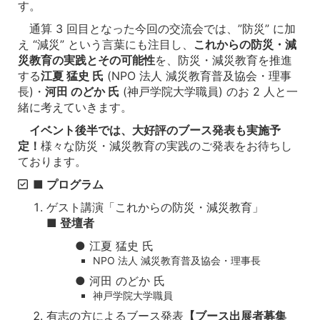
す。
通算 3 回目となった今回の交流会では、”防災” に加
え “減災” という言葉にも注目し、
これからの防災・減
災教育の実践とその可能性
を、防災・減災教育を推進
する
江夏 猛史 氏
(NPO 法人 減災教育普及協会・理事
長)・
河田 のどか 氏
(神戸学院大学職員) のお 2 人と一
緒に考えていきます。
イベント後半では、大好評のブース発表も実施予
定！
様々な防災・減災教育の実践のご発表をお待ちし
ております。
■ プログラム
ゲスト講演「これからの防災・減災教育」
■ 登壇者
● 江夏 猛史 氏
NPO 法人 減災教育普及協会・理事長
● 河田 のどか 氏
神戸学院大学職員
有志の方によるブース発表
【ブース出展者募集