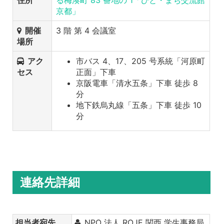
住所
る梅湊町 83 番地の 1「ひと・まち交流館
京都」
開催
3 階 第 4 会議室
場所
アク
市バス 4、17、205 号系統「河原町
セス
正面」下車
京阪電車「清水五条」下車 徒歩 8
分
地下鉄烏丸線「五条」下車 徒歩 10
分
連絡先詳細
担当者宛先
NPO 法人 ROJE 関西 学生事務局