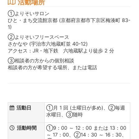
活動場所
①よりそいサロン
ひと・まち交流館京都 (京都府京都市下京区梅湊町 83-
1)
②よりそいフリースペース
さかなや (宇治市六地蔵町並 40-12)
アクセス：JR・地下鉄 六地蔵駅より徒歩 2 分
③相談者の方からの個別相談
相談者の方が希望する場所、または電話
活動日
①月 1 回 (土曜日が多め)、②毎週
水曜日、③随時
活動時間
①9：00 ～ 12：00 または 13：00
～ 17：00、②14：30 ～ 16：30、