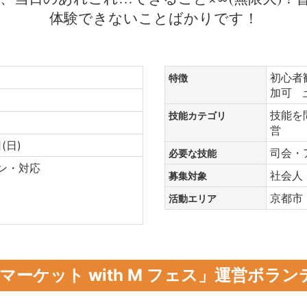
体験できないことばかりです！
ア
初心者
特徴
加可
技能を
技能カテゴリ
営
日(日)
司会・
必要な技能
ン・対応
社会人
募集対象
京都
活動エリア
ーケット with M フェス」運営ボラン