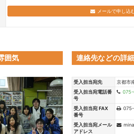
メールで申し込
雰囲気
連絡先などの詳
受入担当宛先
京都市
受入担当宛電話番
075-
号
受入担当宛 FAX
075
番号
受入担当宛メール
min
アドレス