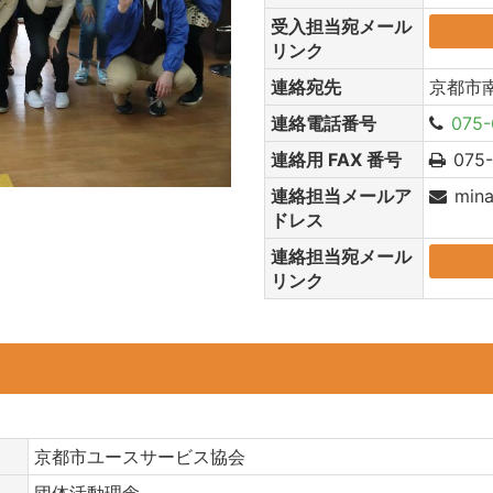
受入担当宛メール
リンク
連絡宛先
京都市
連絡電話番号
075-
連絡用 FAX 番号
075
連絡担当メールア
min
ドレス
連絡担当宛メール
リンク
京都市ユースサービス協会
団体活動理念