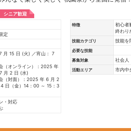
シニア歓迎
ア
初心者
特徴
終わり
間限定
技能
技能カテゴリ
間
必要な技能
 月 15 日 (火) ／宵山： 7
社会人
募集対象
（オンライン）：2025 年
市内中
活動エリア
7 月 2 日 (水)
対面）：2025 年 6 月 2
 4 日（金）14：00 ～ 15：3
ン・対応
ぶ