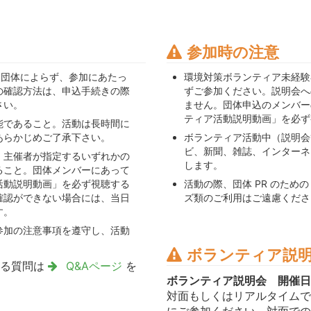
参加時の注意
人・団体によらず、参加にあたっ
環境対策ボランティア未経験
の確認方法は、申込手続きの際
ずご参加ください。説明会へ
さい。
ません。団体申込のメンバー
ティア活動説明動画」を必ず
能であること。活動は長時間に
あらかじめご了承下さい。
ボランティア活動中（説明会
ビ、新聞、雑誌、インターネ
、主催者が指定するいずれかの
します。
ること。団体メンバーにあって
活動説明動画」を必ず視聴する
活動の際、団体 PR のた
確認ができない場合には、当日
ズ類のご利用はご遠慮くださ
す。
参加の注意事項を遵守し、活動
ボランティア説
ある質問は
Q&Aページ
を
ボランティア説明会 開催日
対面もしくはリアルタイムで
にご参加ください。対面での