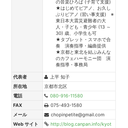
の音楽ひろば (子育て支援)
★はじめてピアノ、お久し
ぶりピアノ (習い事支援) ※
東日本大震災避難者の大
人・子ども・青少年 (13 ～
30) 歳、小学生も可
★タブレット・スマホで合
奏 演奏指導・編曲提供
★京都と東北を結ぶみんな
のカフェハーモニー団 演
奏指導・事務局
代表者
上平 知子
所在地
京都市北区
電話
080-916-11580
FAX
075-493-1580
メール
chopinpetite@gmail.com
Web サイト
http://blog.canpan.info/kyot