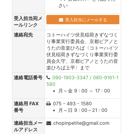
さい
受入担当宛メ
受入担当にメールする
ールリンク
連絡宛先
コトーハイツ伏見稲荷きずなづく
り事業実行委員会、京都ピアノと
うたの音楽ひろば〈コトーハイツ
伏見稲荷きずなづくり事業実行委
員会久守、京都ピアノとうたの音
楽ひろば上平〉まで
連絡電話番号
090-1903-3347 / 080-9161-1
580
月～金 9 : 00 ～ 17 : 00
連絡用 FAX
075 - 493 - 1580
番号
月～日 9 : 00～21 : 00
連絡担当メー
chopinpetite@gmail.com
ルアドレス