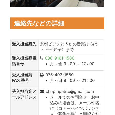
連絡先などの詳細
受入担当宛先
京都ピアノとうたの音楽ひろば
〈上平 知子〉まで
受入担当宛電
080-9161-1580
話番号
月～金 9 : 00 ～ 17 : 00
受入担当宛
075-493-1580
FAX 番号
月～日 9 : 00 ～ 21 : 00
受入担当宛メ
chopinpetite@gmail.com
ールアドレス
メールでのお問合せ・お申
込みの場合は、メール件名
に〈コトーハイツボランテ
ィア募集の件〉と明記くだ