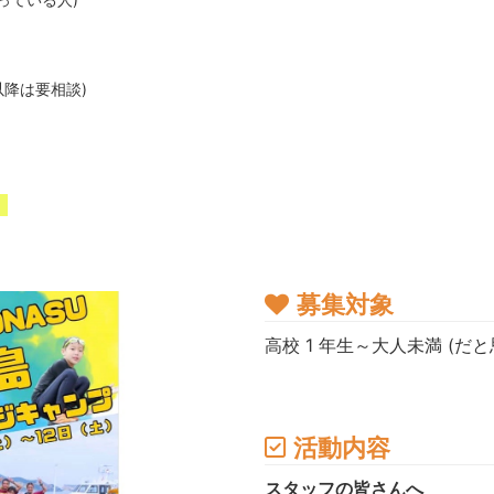
れ以降は要相談)
募集対象
高校 1 年生～大人未満 (だ
活動内容
スタッフの皆さんへ