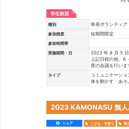
学生歓迎
単発ボランティ
種別
短期間限定
参加頻度
参加時間帯
2023 年 8 月 5 日
実施期間・日
上記日程の他、6 ～
度の会議を行いま
コミュニケーショ
タイプ
体を動かす・あそ
2023 KAMONASU
シェア
こども・子育て
青