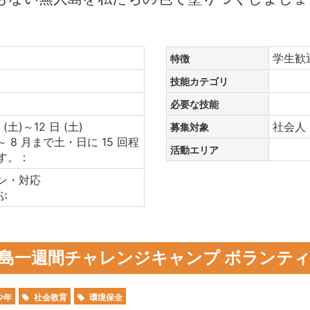
ア
学生
特徴
技能カテゴリ
必要な技能
 (土)～12 日 (土)
社会人
募集対象
 8 月まで土・日に 15 回程
活動エリア
す。：
ン・対応
ぶ
 無人島一週間チャレンジキャンプ ボランテ
少年
社会教育
環境保全