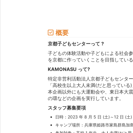
概要
京都子どもセンターって ?
子どもの体験活動や子どもによる社会
を京都に作っていくことを目指してい
KAMONASU って?
特定非営利活動法人京都子どもセンターの
「高校生以上大人未満(だと思っている
本企画以外にも大運動会や、東日本大
の環などの企画を実行しています。
スタッフ募集要項
日時：2023 年 8 月 5 日 (土)～12 日 (土)
キャンプ場所：兵庫県姫路市家島群島加
参加対象：高校 1 年生～大人未満(だと思