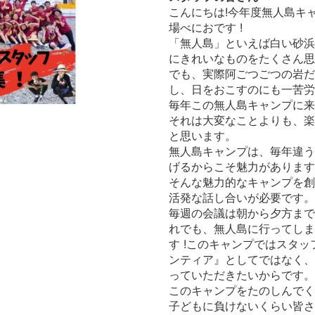
こんにちは!今年度無人島キ
場べにおです !
「無人島」といえば白い砂浜
にきれいなものをたくさん思
でも、実際阿ごつごつの岩だ
し、日をおこすのにも一苦労
毎年この無人島キャンプに来
それは大変なことよりも、楽
と思います。
無人島キャンプは、毎年違う
げるからこそ魅力があります
そんな魅力的なキャンプを創
活発な話し合いが必要です。
毎週の会議は朝から夕方まで
れでも、無人島に行ってしま
す !このキャンプではスタ
ンティア』としてではなく、
っていただきたいからです。
このキャンプをたのしんでく
子どもに負けないくらい皆さ