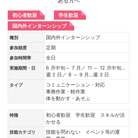
ある方へ
初心者歓迎
学生歓迎
国内外インターンシップ
国内外インターンシップ
種別
定期
参加頻度
全日
参加時間帯
6 月中旬～ 7 月／ 11 ～ 12 月中旬…
実施期間・日
週 2 日／ 8 ～ 9 月…週 3 日
コミュニケーション・対応
タイプ
事務作業・軽作業
体を動かす・あそぶ
初心者歓迎 学生歓迎 スキルが活
特徴
かせる
技能を問わない イベント等の運
技能カテゴリ