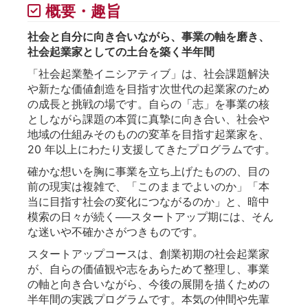
概要・趣旨
社会と自分に向き合いながら、事業の軸を磨き、
社会起業家としての土台を築く半年間
「社会起業塾イニシアティブ」は、社会課題解決
や新たな価値創造を目指す次世代の起業家のため
の成長と挑戦の場です。自らの「志」を事業の核
としながら課題の本質に真摯に向き合い、社会や
地域の仕組みそのものの変革を目指す起業家を、
20 年以上にわたり支援してきたプログラムです。
確かな想いを胸に事業を立ち上げたものの、目の
前の現実は複雑で、「このままでよいのか」「本
当に目指す社会の変化につながるのか」と、暗中
模索の日々が続く──スタートアップ期には、そん
な迷いや不確かさがつきものです。
スタートアップコースは、創業初期の社会起業家
が、自らの価値観や志をあらためて整理し、事業
の軸と向き合いながら、今後の展開を描くための
半年間の実践プログラムです。本気の仲間や先輩