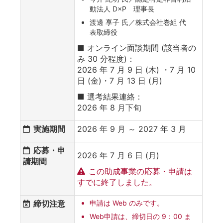
動法人 D×P 理事長
渡邊 享子 氏／株式会社巻組 代
表取締役
■ オンライン面談期間 (該当者の
み 30 分程度)：
2026 年 7 月 9 日 (木) ・7 月 10
日 (金)・7 月 13 日 (月)
■ 選考結果連絡：
2026 年 8 月下旬
実施期間
2026 年 9 月 ～ 2027 年 3 月
応募・申
2026 年 7 月 6 日 (月)
請期間
この助成事業の応募・申請は
すでに終了しました。
締切注意
申請は Web のみです。
Web申請は、締切日の 9：00 ま