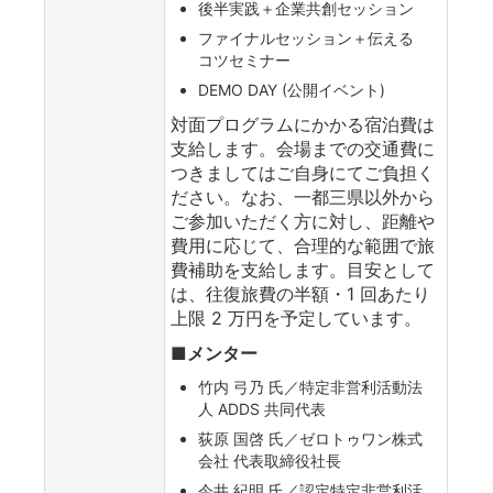
後半実践＋企業共創セッション
ファイナルセッション＋伝える
コツセミナー
DEMO DAY (公開イベント)
対⾯プログラムにかかる宿泊費は
支給します。会場までの交通費に
つきましてはご⾃⾝にてご負担く
ださい。なお、一都三県以外から
ご参加いただく方に対し、距離や
費用に応じて、合理的な範囲で旅
費補助を支給します。目安として
は、往復旅費の半額・1 回あたり
上限 2 万円を予定しています。
■メンター
竹内 弓乃 氏／特定非営利活動法
人 ADDS 共同代表
荻原 国啓 氏／ゼロトゥワン株式
会社 代表取締役社長
今井 紀明 氏／認定特定非営利活