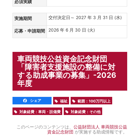
必須実績
交付決定日～ 2027 年 3 月 31 日 (水)
実施期間
2026 年 6 月 30 日 (火)
応募・申請期間
車両競技公益資金記念財団
「障害者支援施設の整備に対
する助成事業の募集」-2026
年度
シェア
福祉
範囲：100万円以上
対象経費：車両・設備費
対象経費：その他
このページのコンテンツは、
公益財団法人 車両競技公益
資金記念財団
が実施する助成情報です。