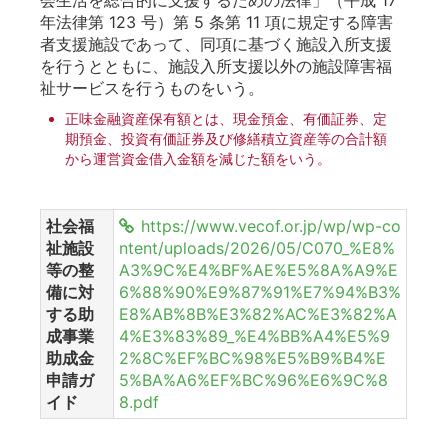
年法律第 123 号）第 5 条第 11 項に規定する障害
者支援施設であって、同項に基づく施設入所支援
を行うとともに、施設入所支援以外の施設障害福
祉サービスを行うものをいう。
正味金融資産保有額とは、現金預金、有価証券、定
期預金、投資有価証券及び修繕積立資産等の合計額
から運営資金借入金額を減じた額をいう。
社会福
https://www.vecof.or.jp/wp/wp-co
祉施設
ntent/uploads/2026/05/C070_%E8%
等の整
A3%9C%E4%BF%AE%E5%8A%A9%E
備に対
6%88%90%E9%87%91%E7%94%B3%
する助
E8%AB%8B%E3%82%AC%E3%82%A
成事業
4%E3%83%89_%E4%BB%A4%E5%9
助成金
2%8C%EF%BC%98%E5%B9%B4%E
申請ガ
5%BA%A6%EF%BC%96%E6%9C%8
イド
8.pdf