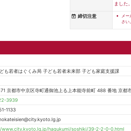
ました
締切注意
メー
さい
子ども若者はぐくみ局 子ども若者未来部 子ども家庭支援課
8571 京都市中京区寺町通御池上る上本能寺前町 488 番地 京都
22-3939
51-1133
okateisien@city.kyoto.lg.jp
//www.city.kyoto.lg.jp/hagukumi/soshiki/39-2-2-0-0.html