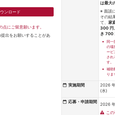
は最大
※ 面
ダウンロード
その結
て、
家庭
記の点にご留意願います。
300 
き 70
の提出をお願いすることがあ
同一
の場
ービ
され
す。
補助
りま
実施期間
2026 年
(水)
応募・申請期間
2026 年
この