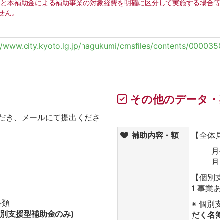
と本補助金による補助事業の対象経費を明確に区分して実施する場合等
せん。
://www.city.kyoto.lg.jp/hagukumi/cmsfiles/contents/000
その他のデータ・
だき、メールにて提出くださ
補助内容・額
【全体
月
月
【個別
1 事業あ
書類
※ 個
個別支援型補助金のみ)
だく名