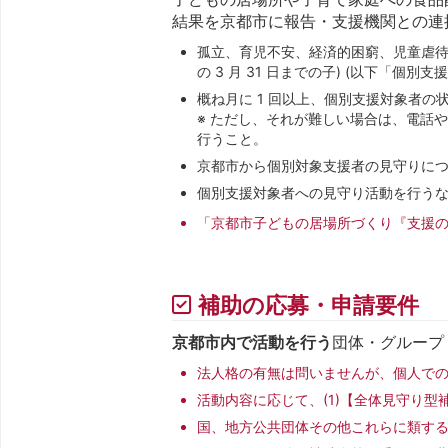
結果を京都市に報告・支援機関との連
孤立、育児不安、経済的困窮、児童虐待
の 3 月 31 日までの子) (以下「個
概ね月に 1 回以上、個別支援対象者
※ ただし、それが難しい場合は、電話や
行うこと。
京都市から個別対象支援者の見守りに
個別支援対象者への見守り活動を行う
「京都市子どもの居場所づくり『支援
補助の応募・申請要件
京都市内で活動を行う
団体・グループ
法人格の有無は問いませんが、個人で
活動内容に応じて、(1)【全体見守り型
国、地方公共団体その他これらに類す