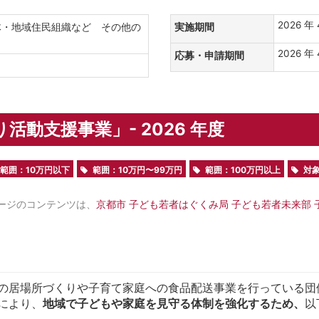
2026 年 
体・地域住民組織など その他の
実施期間
2026 年 
応募・申請期間
活動支援事業」- 2026 年度
範囲：10万円以下
範囲：10万円〜99万円
範囲：100万円以上
対
ージのコンテンツは、
京都市 子ども若者はぐくみ局 子ども若者未来部
の居場所づくりや子育て家庭への食品配送事業を行っている団
により、
地域で子どもや家庭を見守る体制を強化するため、
以