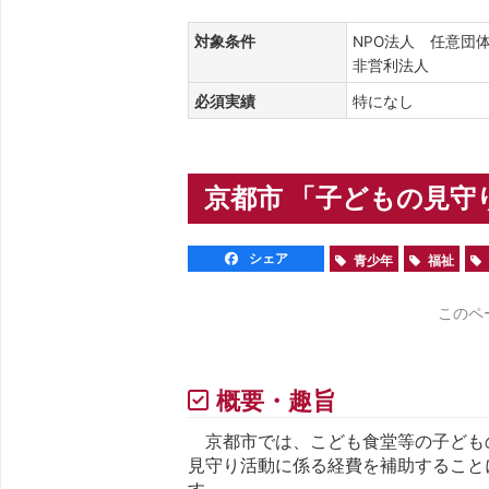
対象条件
NPO法人 任意団
非営利法人
必須実績
特になし
京都市 「子どもの見守り
シェア
青少年
福祉
このペ
概要・趣旨
京都市では、こども食堂等の子ども
見守り活動に係る経費を補助すること
す。