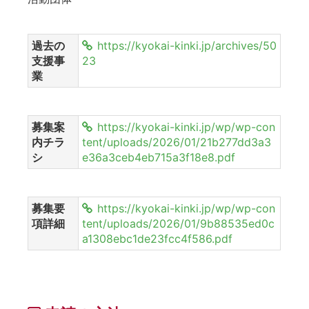
過去の
https://kyokai-kinki.jp/archives/50
支援事
23
業
募集案
https://kyokai-kinki.jp/wp/wp-con
内チラ
tent/uploads/2026/01/21b277dd3a3
シ
e36a3ceb4eb715a3f18e8.pdf
募集要
https://kyokai-kinki.jp/wp/wp-con
項詳細
tent/uploads/2026/01/9b88535ed0c
a1308ebc1de23fcc4f586.pdf