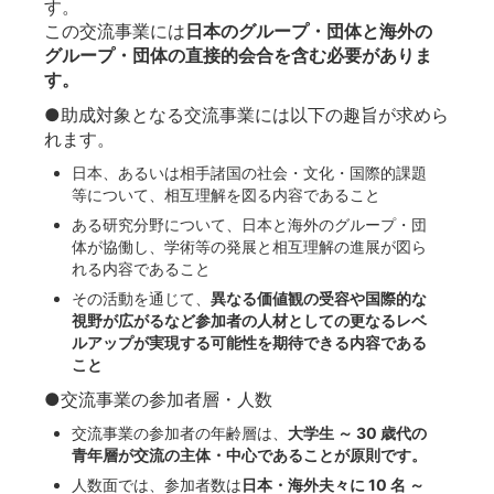
す。
この交流事業には
日本のグループ・団体と海外の
グループ・団体の直接的会合を含む必要がありま
す。
●助成対象となる交流事業には以下の趣旨が求めら
れます。
日本、あるいは相手諸国の社会・文化・国際的課題
等について、相互理解を図る内容であること
ある研究分野について、日本と海外のグループ・団
体が協働し、学術等の発展と相互理解の進展が図ら
れる内容であること
その活動を通じて、
異なる価値観の受容や国際的な
視野が広がるなど参加者の人材としての更なるレベ
ルアップが実現する可能性を期待できる内容である
こと
●交流事業の参加者層・人数
交流事業の参加者の年齢層は、
大学生 ～ 30 歳代の
青年層が交流の主体・中心であることが原則です。
人数面では、参加者数は
日本・海外夫々に 10 名 ～