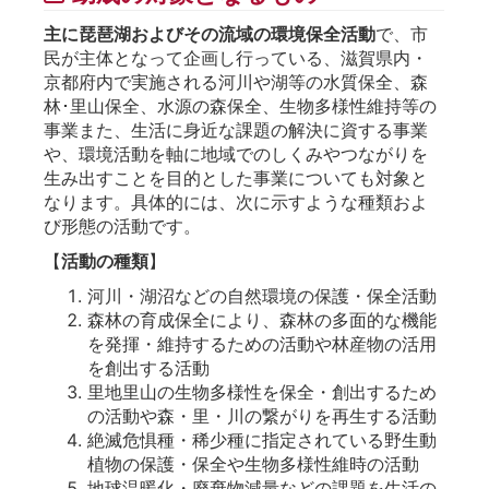
主に琵琶湖およびその流域の環境保全活動
で、市
民が主体となって企画し行っている、滋賀県内・
京都府内で実施される河川や湖等の水質保全、森
林･里山保全、水源の森保全、生物多様性維持等の
事業また、生活に身近な課題の解決に資する事業
や、環境活動を軸に地域でのしくみやつながりを
生み出すことを目的とした事業についても対象と
なります。具体的には、次に示すような種類およ
び形態の活動です。
【
活動の種類
】
河川・湖沼などの自然環境の保護・保全活動
森林の育成保全により、森林の多面的な機能
を発揮・維持するための活動や林産物の活用
を創出する活動
里地里山の生物多様性を保全・創出するため
の活動や森・里・川の繋がりを再生する活動
絶滅危惧種・稀少種に指定されている野生動
植物の保護・保全や生物多様性維時の活動
地球温暖化・廃棄物減量などの課題を生活の