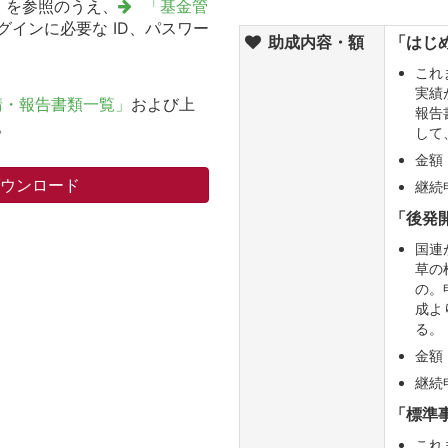
」
を参照のうえ、
「基金管
インに必要な ID、パスワー
助成内容・額
「はじ
これ
実績
請・報告書類一覧」
および上
報告
。
して
金額
ダウンロード
継続
「後発
国連
草の
の。
成よ
る。
金額
継続
「標準
これ