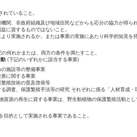
されていること。
際機関、非政府組織及び地域住民などからも応分の協力が得ら
利益に資するものではないこと。
により実施されるか、または事業の実施にあたり科学的知見を
記の何れかまたは、両方の条件を満たすこと。
活動
(下記のいずれかに該当する事業)
めの施設等の整備事業
改善に関する事業
護繁殖技術の普及啓発等
する調査、保護繁殖手法等の研究 それぞれに係る「人材育成・
物資源の再生に資する事業は、野生動植物の保護繁殖活動とし
を目的として実施される事業であること。