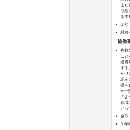
また
取組
る中
金額
継続
「協働
複数
こと
連携
する
※ 
認定
援を
※一
のよ
領域
とっ
金額
3 