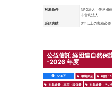
対象条件
NPO法人 任意団
非営利法人
必須実績
3年以上の実績必
公益信託 経団連自然保
-2026 年度
シェア
環境保全
範囲：1
対象経費：車両・設備費
対象経費：その