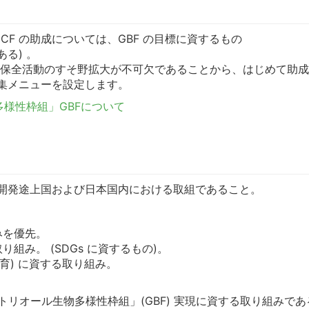
KNCF の助成については、GBF の目標に資するもの
ある) 。
性保全活動のすそ野拡大が不可欠であることから、はじめて助成と
募集メニューを設定します。
様性枠組」GBFについて
開発途上国および日本国内における取組であること。
みを優先。
組み。 (SDGs に資するもの)。
育) に資する取り組み。
リオール生物多様性枠組」(GBF) 実現に資する取り組みである