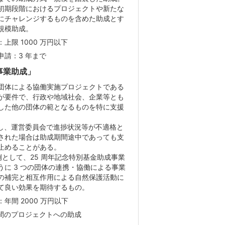
初期段階におけるプロジェクトや新たな
にチャレンジするものを含めた助成とす
規模助成。
：上限 1000 万円以下
申請：3 年まで
事業助成」
団体による協働実施プロジェクトである
が要件で、行政や地域社会、企業等とも
した他の団体の範となるものを特に支援
。
但し、運営委員会で進捗状況等が不適格と
された場合は助成期間途中であっても支
止めることがある。
例として、25 周年記念特別基金助成事業
うに 3 つの団体の連携・協働による事業
の補完と相互作用による自然保護活動に
て良い効果を期待するもの。
：年間 2000 万円以下
年間のプロジェクトへの助成