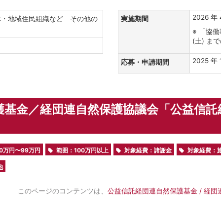
2026 年 
体・地域住民組織など その他の
実施期間
※ 「協働
(土) まで
要
2025 年 
応募・申請期間
護基金／経団連自然保護協議会「公益信託
0万円〜99万円
範囲：100万円以上
対象経費：諸謝金
対象経費：
他
このページのコンテンツは、
公益信託経団連自然保護基金 / 経