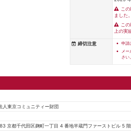
この
ました
この
上の実
締切注意
申請
メー
さい
法人東京コミュニティー財団
0083 京都千代田区麹町一丁目 4 番地半蔵門ファーストビル 5 