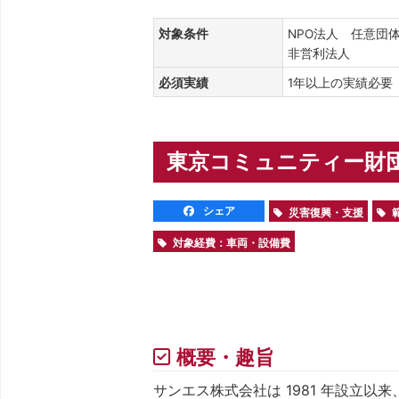
対象条件
NPO法人 任意団
非営利法人
必須実績
1年以上の実績必
東京コミュニティー財団
シェア
災害復興・支援
対象経費：車両・設備費
概要・趣旨
サンエス株式会社は 1981 年設立以来