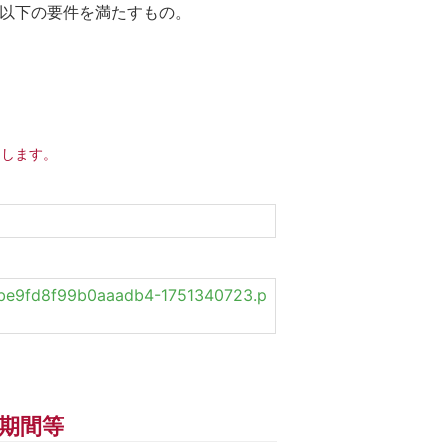
、以下の要件を満たすもの。
たします。
9ebe9fd8f99b0aaadb4-1751340723.p
期間等