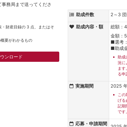
 にて事務局まで送ってくださ
助成件数
2～3 
助成内容・額
総額：4
・財産目録の 3 点、またはそ
金額：5
の概要がわかるもの
■選考
■助成金
ダウンロード
助成
況に
ます
る申
実施期間
2025 
この
げる
記期
です
応募・申請期間
2025 年