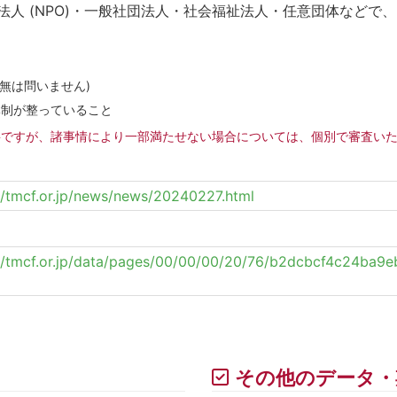
人 (NPO)・一般社団法人・社会福祉法人・任意団体などで
有無は問いません)
体制が整っていること
要ですが、諸事情により一部満たせない場合については、個別で審査い
//tmcf.or.jp/news/news/20240227.html
://tmcf.or.jp/data/pages/00/00/00/20/76/b2dcbcf4c24ba
その他のデータ・