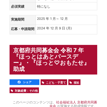
必須実績
特になし
2025 年 1 月～ 12 月
実施期間
2024 年 12 月 9 日 (月)
応募・申請期間
京都府共同募金会 令和 7 年
『ほっとはあとバースデ
ー』・『ほっと♡おもたせ』
助成
シェア
こども・子育て
福祉
対象経費：その他
このページのコンテンツは、
社会福祉法人 京都府共同募
金会
が実施する助成情報です。