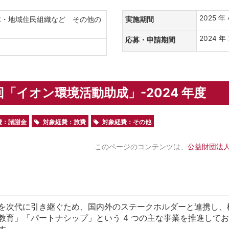
2025 年 
体・地域住民組織など その他の
実施期間
2024 年 
応募・申請期間
要
 回「イオン環境活動助成」-2024 年度
費：諸謝金
対象経費：旅費
対象経費：その他
このページのコンテンツは、
公益財団法人
を次代に引き継ぐため、国内外のステークホルダーと連携し、
教育」「パートナシップ」という 4 つの主な事業を推進して
す。