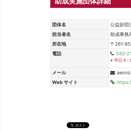
助成実施団体詳細
団体名
公益財団
担当者名
助成事務
所在地
〒261-8
電話
043-2
※ 平日 9：
メール
aeonz
Web サイト
https:
シェア