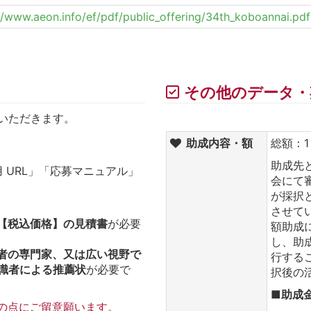
//www.aeon.info/ef/pdf/public_offering/34th_koboannai.pdf
その他のデータ・
いただきます。
助成内容・額
総額：1
助成先
 URL」「応募マニュアル」
会にて
が採択
させて
【税込価格】の見積書
が必要
額助成
し、助
者の専門家、又は広い視野で
行する
識者による推薦状
が必要で
択後の
■助成金
記の点にご留意願います。