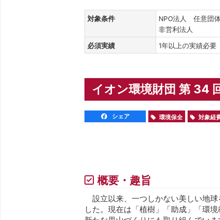
対象条件
NPO法人 任意団
非営利法人
必須実績
1年以上の実績必
イオン環境財団 第 34
シェア
環境保全
対象経
概要・趣旨
設立以来、一つしかない美しい地球
した。現在は「植樹」「助成」「環境
新たな里山づくりにも取り組んでいま