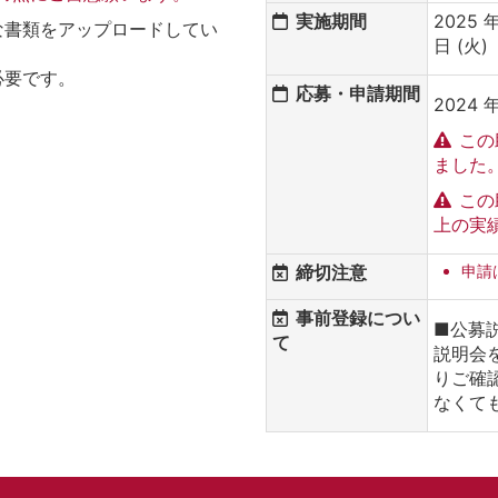
実施期間
2025 年
な書類をアップロードしてい
日 (火)
必要です。
応募・申請期間
2024 年
この
ました
この
上の実
締切注意
申請
事前登録につい
■公募
て
説明会
りご確
なくて