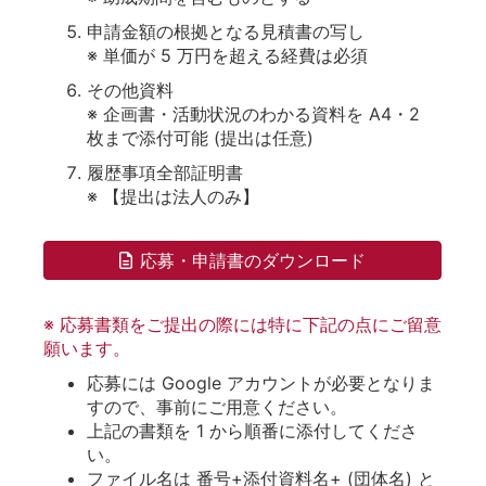
申請⾦額の根拠となる⾒積書の写し
※ 単価が 5 万円を超える経費は必須
その他資料
※ 企画書・活動状況のわかる資料を A4・2
枚まで添付可能 (提出は任意)
履歴事項全部証明書
※ 【提出は法人のみ】
応募・申請書のダウンロード
※ 応募書類をご提出の際には特に下記の点にご留意
願います。
応募には Google アカウントが必要となりま
すので、事前にご⽤意ください。
上記の書類を 1 から順番に添付してくださ
い。
ファイル名は 番号+添付資料名+ (団体名) と