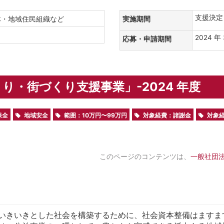
支援決定日か
団体・地域住民組織など
実施期間
2024 年 
応募・申請期間
り・街づくり支援事業」-2024 年度
保全
地域安全
範囲：10万円〜99万円
対象経費：諸謝金
対象
このページのコンテンツは、
一般社団法
いきいきとした社会を構築するために、社会資本整備はますま