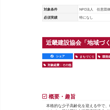
対象条件
NPO法人 任意
必須実績
特になし
近畿建設協会「地域づく
シェア
まちづくり
環境
対象経費：その他
概要・趣旨
本格的な少子高齢化を迎える中で、