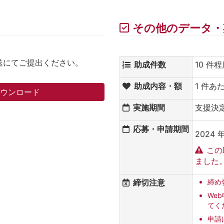
その他のデータ・
送にてご提出ください。
助成件数
10 件
助成内容・額
1 件あ
ダウンロード
実施期間
支援決定日
応募・申請期間
2024 年
この
ました
締切注意
締め
We
てく
申請