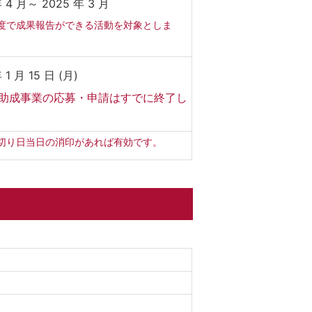
年 4 月～ 2025 年 3 月
度で成果報告ができる活動を対象としま
 1 月 15 日 (月)
助成事業の応募・申請はすでに終了し
。
切り日当日の消印があれば有効です。