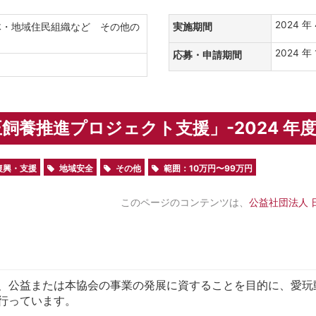
2024 年
体・地域住民組織など その他の
実施期間
2024 年 
応募・申請期間
飼養推進プロジェクト支援」-2024 年
復興・支援
地域安全
その他
範囲：10万円〜99万円
このページのコンテンツは、
公益社団法人 
、公益または本協会の事業の発展に資することを目的に、愛玩
行っています。