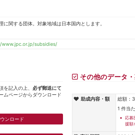
理に関する団体。対象地域は日本国内とします。
//www.jpc.or.jp/subsidies/
その他のデータ・
項を記入の上、
必ず郵送にて
ームページからダウンロード
助成内容・額
総額：3
1 件当
応募
ダウンロード
援額