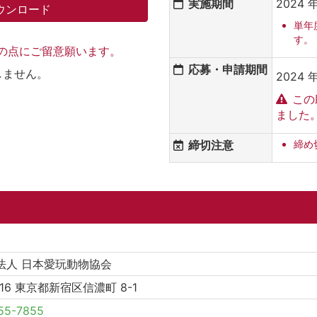
実施期間
2024 
ウンロード
単年
す。
記の点にご留意願います。
応募・申請期間
しません。
2024 年
この
ました
締切注意
締め
法人 日本愛玩動物協会
016 東京都新宿区信濃町 8-1
55-7855