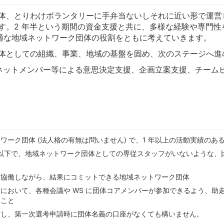
体、とりわけボランタリーに手弁当ないしそれに近い形で運営
す。2 年半という期間の資金支援と共に、多様な経験や専門性
最適な地域ネットワーク団体の役割をともに考えていきます。
体としての組織、事業、地域の基盤を固め、次のステージへ進
ネットメンバー等による意思決定支援、企画立案支援、チーム
ーク団体 (法人格の有無は問いません) で、1 年以上の活動実績のあ
それ以下で、地域ネットワーク団体としての専従スタッフがいないような
・協働しながら、結果にコミットできる地域ネットワーク団体
期間) において、各種会議や WS に団体コアメンバーが参加できるよう、助走期間
ること
だし、第一次選考申請時に団体名義の口座がなくても構いません。