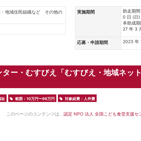
助走期間：2
体・地域住民組織など その他の
実施期間
0 日 (日)
本助成期間：
27 年 3 
要
2023 年 
応募・申請期間
ンター・むすびえ「むすびえ・地域ネッ
福祉
範囲：10万円〜99万円
対象経費：人件費
このページのコンテンツは、
認定 NPO 法人 全国こども食堂支援