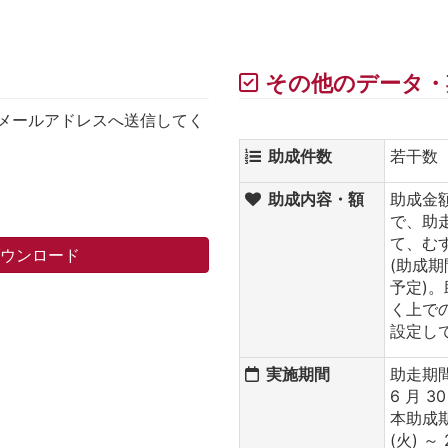
その他のデータ・
メールアドレスへ送信してく
助成件数
若干数
助成内容・額
助成金額
で、助
て、む
ダウンロード
(助成期間
予定)
く上で
設定し
実施期間
助走期間：
6 月 30
本助成期
(火) ～ 