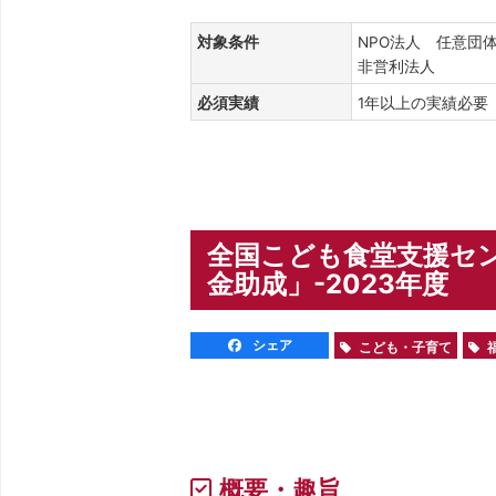
対象条件
NPO法人 任意団
非営利法人
必須実績
1年以上の実績必
全国こども食堂支援セ
金助成」-2023年度
シェア
こども・子育て
概要・趣旨