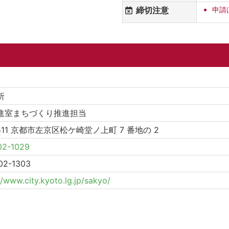
締切注意
申請
所
進室まちづくり推進担当
8511 京都市左京区松ケ崎堂ノ上町 7 番地の 2
02-1029
02-1303
//www.city.kyoto.lg.jp/sakyo/