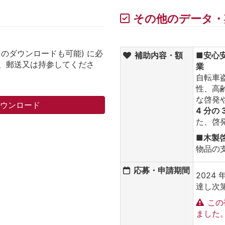
その他のデータ・
らのダウンロードも可能) に必
補助内容・額
■安心
、郵送又は持参してくださ
業
自転車
性、高
な啓発
ダウンロード
4 分の 
た、啓
■木製
物品の
応募・申請期間
2024 
達し次
この
ました