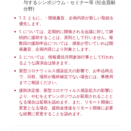
与するシンポジウム・セミナー等 (社会貢献
分野)
1. 2. ともに、・開催趣旨、企画内容が新しい取組を
優先します。
1. については、定期的に開催される会議に対して継
続的に援助することは、原則として行いません。複
数回の援助申込については、感覚が空いていれば開
催趣旨、企画内容により対象とします。
2. については、情報通信月間参加行事として行われ
るような講演会は除きます。
新型コロナウィルス感染拡大の影響で、お申込時点
で、日程、場所が最終確定でない場合には、事務局
までご相談ください。
援助決定後、新型コロナウィルス感染拡大の影響に
より、やむをえずシンポジウムが延期されることと
なる場合は延期を認めます。また、リモート開催に
変更となる場合、援助金使途をリモート開催に必要
な経費に変更することを認めます。