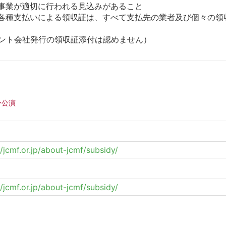
事業が適切に行われる見込みがあること
各種支払いによる領収証は、すべて支払先の業者及び個々の領
ント会社発行の領収証添付は認めません）
。
ー公演
//jcmf.or.jp/about-jcmf/subsidy/
//jcmf.or.jp/about-jcmf/subsidy/