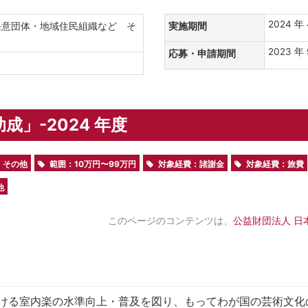
2024 年 
任意団体・地域住民組織など そ
実施期間
人
2023 年
応募・申請期間
成」-2024 年度
その他
範囲：10万円〜99万円
対象経費：諸謝金
対象経費：旅費
他
このページのコンテンツは、
公益財団法人 日
ける室内楽の水準向上・普及を図り、もってわが国の芸術文化