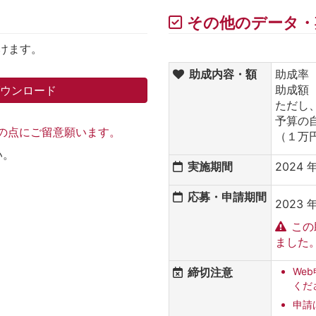
その他のデータ・
けます。
助成内容・額
助成率 
助成額 1
ダウンロード
ただし、
予算の
記の点にご留意願います。
（１万
い。
実施期間
2024 年
応募・申請期間
2023 
この
ました
締切注意
We
くだ
申請