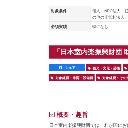
対象条件
個人 NPO法人 
の他の非営利法
必須実績
特になし
「日本室内楽振興財団 助
シェア
観光・文化・芸術
対象経費：車両・設備費
対象経費：その
概要・趣旨
日本室内楽振興財団では、わが国にお